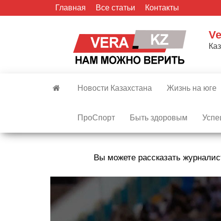
Skip
Главная
Все статьи
Контакты
to
the
Ve
content
Ка
Новости Казахстана
Жизнь на юге
ПроСпорт
Быть здоровым
Успе
Вы можете рассказать журналис