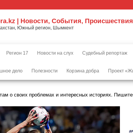
ra.kz | Новости, События, Происшествия
захстан, Южный регион, Шымкент
Регион 17
Новости на слух
Судебный репортаж
шное дело
Полезности
Корзина добра
Проект «Жи
там о своих проблемах и интересных историях. Пишит