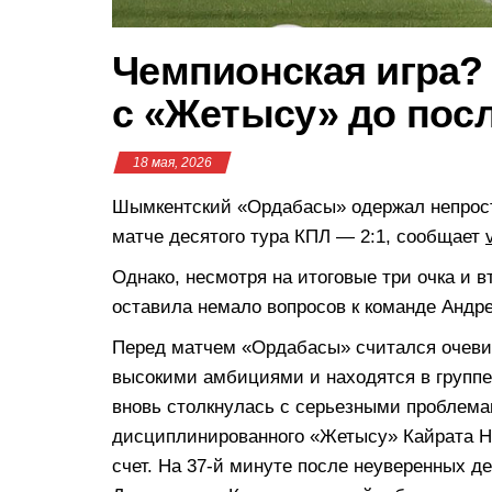
Чемпионская игра?
с «Жетысу» до пос
18 мая, 2026
Шымкентский «Ордабасы» одержал непрост
матче десятого тура КПЛ — 2:1, сообщает
Однако, несмотря на итоговые три очка и в
оставила немало вопросов к команде Андр
Перед матчем «Ордабасы» считался очеви
высокими амбициями и находятся в группе
вновь столкнулась с серьезными проблема
дисциплинированного «Жетысу» Кайрата Ну
счет. На 37-й минуте после неуверенных 