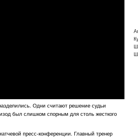
A
К
Ш
Ш
разделились. Одни считают решение судьи
пизод был слишком спорным для столь жесткого
матчевой пресс-конференции. Главный тренер