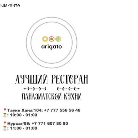
ымкенте