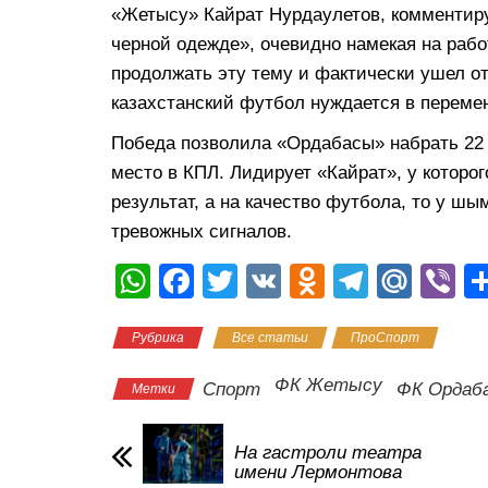
«Жетысу» Кайрат Нурдаулетов, комментируя
черной одежде», очевидно намекая на рабо
продолжать эту тему и фактически ушел от
казахстанский футбол нуждается в переме
Победа позволила «Ордабасы» набрать 22 о
место в КПЛ. Лидирует «Кайрат», у которог
результат, а на качество футбола, то у шы
тревожных сигналов.
W
F
T
V
O
T
M
Vi
h
a
wi
K
d
el
ail
b
Рубрика
Все статьи
ПроСпорт
at
c
tt
n
e
.R
er
s
e
er
o
gr
u
ФК Жетысу
Спорт
ФК Ордаб
Метки
A
b
kl
a
p
o
a
m
На гастроли театра
имени Лермонтова