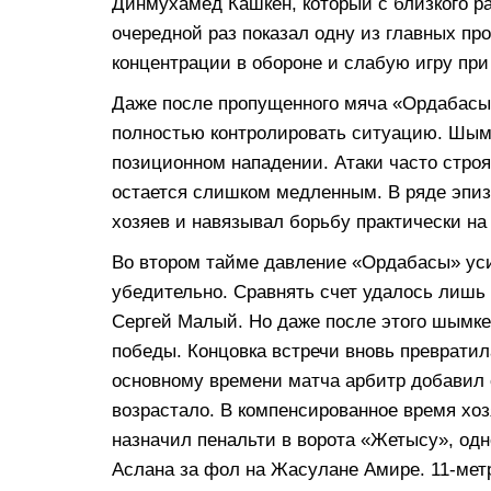
Динмухамед Кашкен, который с близкого ра
очередной раз показал одну из главных п
концентрации в обороне и слабую игру пр
Даже после пропущенного мяча «Ордабасы»
полностью контролировать ситуацию. Шымк
позиционном нападении. Атаки часто строя
остается слишком медленным. В ряде эпи
хозяев и навязывал борьбу практически на
Во втором тайме давление «Ордабасы» уси
убедительно. Сравнять счет удалось лишь 
Сергей Малый. Но даже после этого шымке
победы. Концовка встречи вновь преврати
основному времени матча арбитр добавил с
возрастало. В компенсированное время хо
назначил пенальти в ворота «Жетысу», од
Аслана за фол на Жасулане Амире. 11-мет