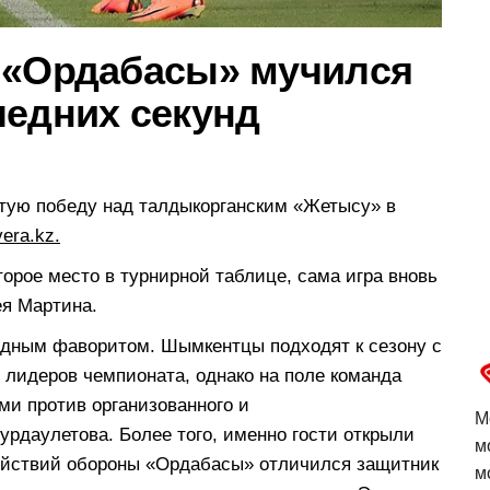
 «Ордабасы» мучился
ледних секунд
ую победу над талдыкорганским «Жетысу» в
vera.kz.
торое место в турнирной таблице, сама игра вновь
ея Мартина.
дным фаворитом. Шымкентцы подходят к сезону с
 лидеров чемпионата, однако на поле команда
ми против организованного и
М
рдаулетова. Более того, именно гости открыли
м
действий обороны «Ордабасы» отличился защитник
м