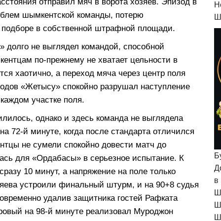
сстояния отправил мяч в ворота хозяев. Эпизод в
H
роблем шымкентской команды, потерю
Ш
и подборе в собственной штрафной площади.
 долго не выглядел командой, способной
ентцам по-прежнему не хватает цельности в
тся хаотично, а переход мяча через центр поля
зодов «Жетысу» спокойно разрушал наступление
 каждом участке поля.
лилось, однако и здесь команда не выглядела
на 72-й минуте, когда после стандарта отличился
нтцы не сумели спокойно довести матч до
Б
лась для «Ордабасы» в серьезное испытание. К
Д
разу 10 минут, а напряжение на поле только
в
зяева устроили финальный штурм, и на 90+8 судья
Ш
новременно удалив защитника гостей Рафката
Ш
ровый на 98-й минуте реализовал Муроджон
Ш