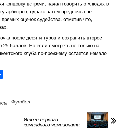
 концовку встречи, начал говорить о «людях в
ту арбитров, однако затем предпочел не
 прямых оценок судейства, отметив что,
нах.
чка после десяти туров и сохранить второе
о 25 баллов. Но если смотреть не только на
мкентского клуба по-прежнему остается немало
О
тп
р
а
Футбол
асы
в
и
Итоги первого
командного чемпионата