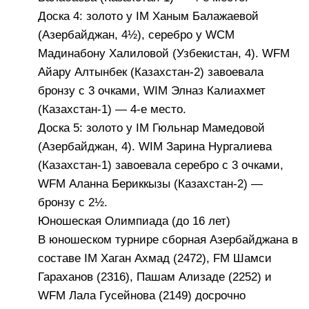
Доска 4: золото у IM Ханым Балажаевой
(Азербайджан, 4½), серебро у WCM
Мадинабону Халиловой (Узбекистан, 4). WFM
Айару Алтынбек (Казахстан-2) завоевала
бронзу с 3 очками, WIM Элназ Калиахмет
(Казахстан-1) — 4-е место.
Доска 5: золото у IM Гюльнар Мамедовой
(Азербайджан, 4). WIM Зарина Нургалиева
(Казахстан-1) завоевала серебро с 3 очками,
WFM Аланна Бериккызы (Казахстан-2) —
бронзу с 2½.
Юношеская Олимпиада (до 16 лет)
В юношеском турнире сборная Азербайджана в
составе IM Хаган Ахмад (2472), FM Шамси
Гараханов (2316), Пашам Ализаде (2252) и
WFM Лала Гусейнова (2149) досрочно