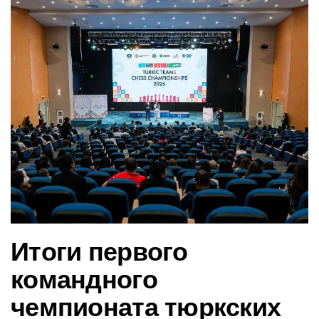
в
и
г
а
ц
и
ю
Итоги первого
командного
чемпионата тюркских