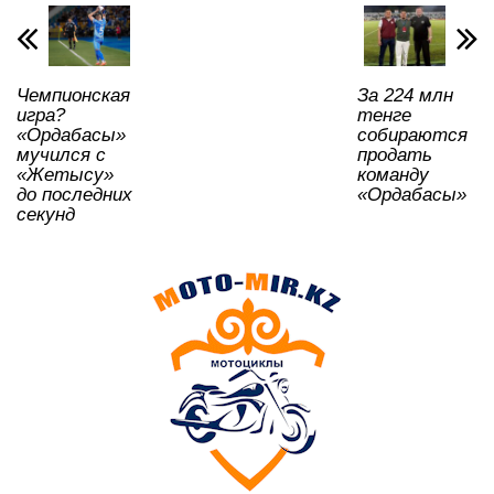
p
o
a
m
и
p
o
ss
ть
k
ni
Чемпионская
За 224 млн
ki
игра?
тенге
«Ордабасы»
собираются
мучился с
продать
«Жетысу»
команду
до последних
«Ордабасы»
секунд