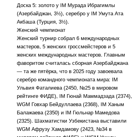
Доска 5: золото у IM Мурада Ибрагимлы
(Азербайджан, 3½), серебро у IM Умута Ата
Акбаша (Турция, 3½).
Женский чемпионат
Женский турнир собрал 6 международных
мастеров, 5 женских гроссмейстеров и 5
женских международных мастеров. Главным
фаворитом считалась сборная Азербайджана
— та же пятёрка, что в 2025 году завоевала
серебро командного чемпионата мира: IM
Ульвия Фаталиева (2450, №25 в мировом
рейтинге ФИДЕ), IM Гюнай Маммадзада (2374),
WGM Говхар Бейдуллаева (2368), IM Ханым
Балажаева (2350) и IM Гюльнар Мамедова
(2325). Шахматистки Узбекистана выставили
WGM Афрузу Хамдамову (2423, №34 в