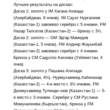
Лучшие результаты на досках:
Доска 1: золото у IM Хагана Ахмада
(Азербайджан, 6 очков). IM Сауат Нургалиев
(Казахстан-1) завоевал серебро с 5 очками, FM
Назар Талгатов (Казахстан-2) — бронзу с 3½.
Доска 2: золото — GM Эдгар Мамедов
(Казахстан-1, 5 очков). FM Алдияр Жауынбай
(Казахстан-2) завоевал серебро с 4 очками.
Бронза у CM Садулло Азизова (Узбекистан, 4
очка).
Доска 3: золото у Пашама Ализаде
(Азербайджан, 4½). Нурмухаммед Кабиназар
(Казахстан-2) — 4-е место с 3½ очками, FM
Динмухаммед Туленди¬нов (Казахстан-1) — 5-
е место с 3 очками. Серебро у CM Руслана
Момуналиева (Кыргызстан), бронза у FM