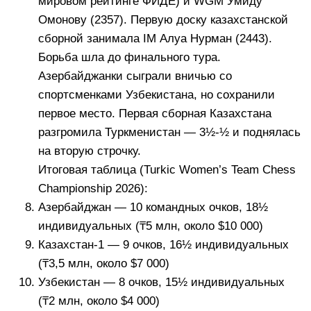
мировом рейтинге ФИДЕ) и WGM Умиду
Омонову (2357). Первую доску казахстанской
сборной занимала IM Алуа Нурман (2443).
Борьба шла до финального тура.
Азербайджанки сыграли вничью со
спортсменками Узбекистана, но сохранили
первое место. Первая сборная Казахстана
разгромила Туркменистан — 3½-½ и поднялась
на вторую строчку.
Итоговая таблица (Turkic Women’s Team Chess
Championship 2026):
Азербайджан — 10 командных очков, 18½
индивидуальных (₸5 млн, около $10 000)
Казахстан-1 — 9 очков, 16½ индивидуальных
(₸3,5 млн, около $7 000)
Узбекистан — 8 очков, 15½ индивидуальных
(₸2 млн, около $4 000)