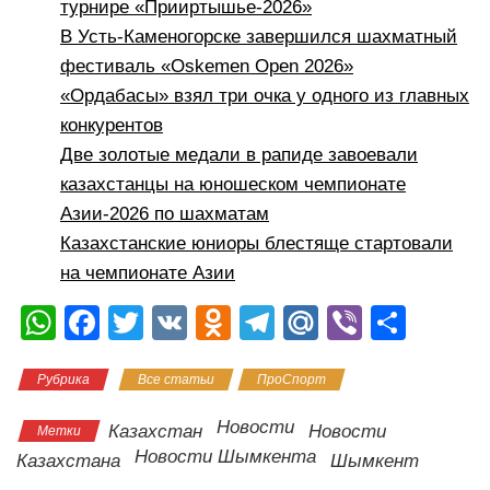
турнире «Прииртышье-2026»
В Усть-Каменогорске завершился шахматный
фестиваль «Oskemen Open 2026»
«Ордабасы» взял три очка у одного из главных
конкурентов
Две золотые медали в рапиде завоевали
казахстанцы на юношеском чемпионате
Азии-2026 по шахматам
Казахстанские юниоры блестяще стартовали
на чемпионате Азии
W
F
T
V
O
T
M
Vi
О
h
a
wi
K
d
el
ail
b
тп
Рубрика
Все статьи
ПроСпорт
at
c
tt
n
e
.R
er
р
s
e
er
o
gr
u
а
Новости
Казахстан
Новости
Метки
A
b
kl
a
в
Новости Шымкента
Казахстана
Шымкент