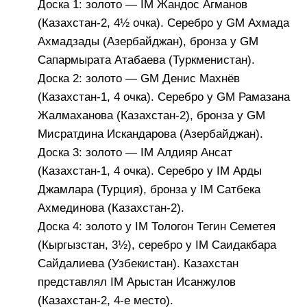
Доска 1: золото — IM Жандос Агманов
(Казахстан-2, 4½ очка). Серебро у GM Ахмада
Ахмадзады (Азербайджан), бронза у GM
Сапармырата Атабаева (Туркменистан).
Доска 2: золото — GM Денис Махнёв
(Казахстан-1, 4 очка). Серебро у GM Рамазана
Жалмаханова (Казахстан-2), бронза у GM
Мисратдина Искандарова (Азербайджан).
Доска 3: золото — IM Алдияр Ансат
(Казахстан-1, 4 очка). Серебро у IM Арды
Джамлара (Турция), бронза у IM Сатбека
Ахмединова (Казахстан-2).
Доска 4: золото у IM Тологон Тегин Семетея
(Кыргызстан, 3½), серебро у IM Саидакбара
Сайдалиева (Узбекистан). Казахстан
представлял IM Арыстан Исанжулов
(Казахстан-2, 4-е место).