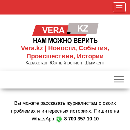
Skip
П
to
о
the
к
content
а
з
а
Vera.kz | Новости, События,
т
Происшествия, Истории
ь
Казахстан, Южный регион, Шымкент
/
С
к
р
ы
Вы можете рассказать журналистам о своих
т
ь
проблемах и интересных историях. Пишите на
н
WhatsApp
8 700 357 10 10
а