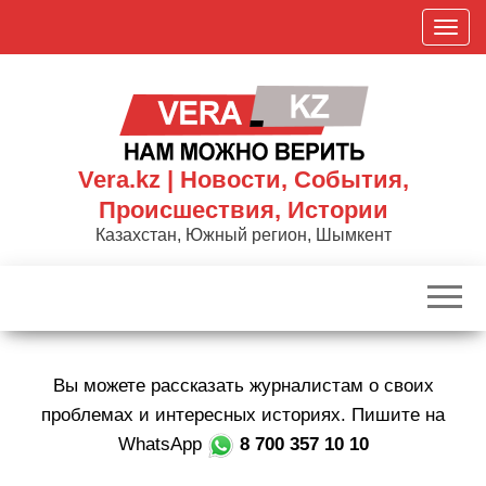
Skip
П
to
о
the
к
content
а
з
а
Vera.kz | Новости, События,
т
Происшествия, Истории
ь
Казахстан, Южный регион, Шымкент
/
С
к
р
ы
Вы можете рассказать журналистам о своих
т
ь
проблемах и интересных историях. Пишите на
н
WhatsApp
8 700 357 10 10
а