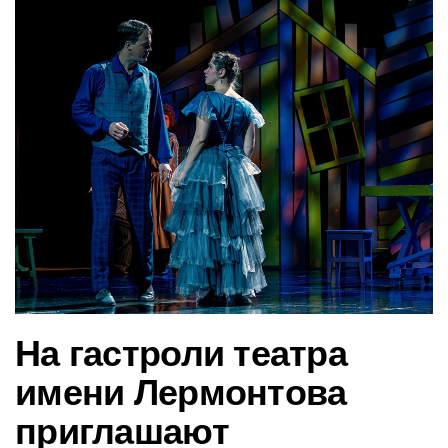
в
и
г
а
ц
и
ю
На гастроли театра
имени Лермонтова
приглашают