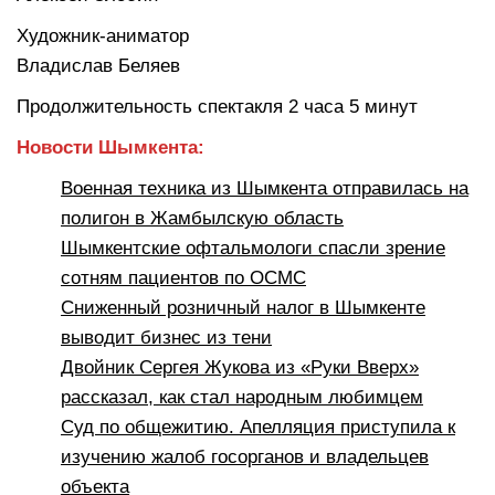
Художник-аниматор
Владислав Беляев
Продолжительность спектакля 2 часа 5 минут
Новости Шымкента:
Военная техника из Шымкента отправилась на
полигон в Жамбылскую область
Шымкентские офтальмологи спасли зрение
сотням пациентов по ОСМС
Сниженный розничный налог в Шымкенте
выводит бизнес из тени
Двойник Сергея Жукова из «Руки Вверх»
рассказал, как стал народным любимцем
Суд по общежитию. Апелляция приступила к
изучению жалоб госорганов и владельцев
объекта