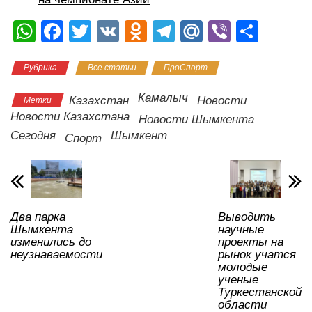
W
F
T
V
O
T
M
Vi
О
h
a
wi
K
d
el
ail
b
тп
Рубрика
Все статьи
ПроСпорт
at
c
tt
n
e
.R
er
р
s
e
er
o
gr
u
а
Камалыч
Казахстан
Новости
Метки
A
b
kl
a
в
Новости Казахстана
Новости Шымкента
Сегодня
Шымкент
p
o
a
m
и
Спорт
p
o
ss
ть
k
ni
ki
Два парка
Выводить
Шымкента
научные
изменились до
проекты на
неузнаваемости
рынок учатся
молодые
ученые
Туркестанской
области