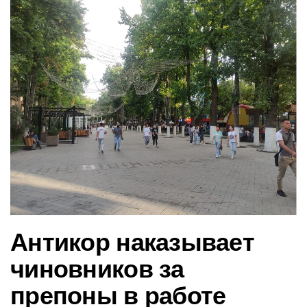
в
и
г
а
ц
и
ю
Антикор наказывает
чиновников за
препоны в работе