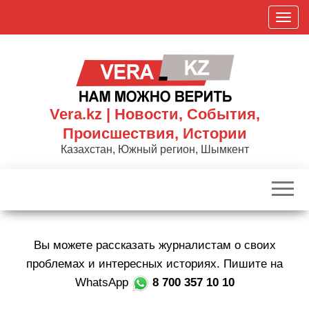
Skip
П
to
о
the
к
content
а
з
а
Vera.kz | Новости, События,
т
Происшествия, Истории
ь
Казахстан, Южный регион, Шымкент
/
С
к
р
ы
Вы можете рассказать журналистам о своих
т
ь
проблемах и интересных историях. Пишите на
н
WhatsApp
8 700 357 10 10
а