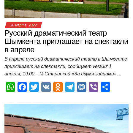
ki
ь
30 марта, 2022
Русский драматический театр
Шымкента приглашает на спектакли
в апреле
В апреле русский драматический театр в Шымкенте
приглашает на спектакли, сообщает vera.kz 1
апреля, 19.00 – М.Старицкий «За двумя зайцами»…
W
F
T
V
O
T
M
Vi
О
h
a
wi
K
d
el
ail
b
т
at
c
tt
n
e
.R
er
п
s
e
er
o
gr
u
р
A
b
kl
a
а