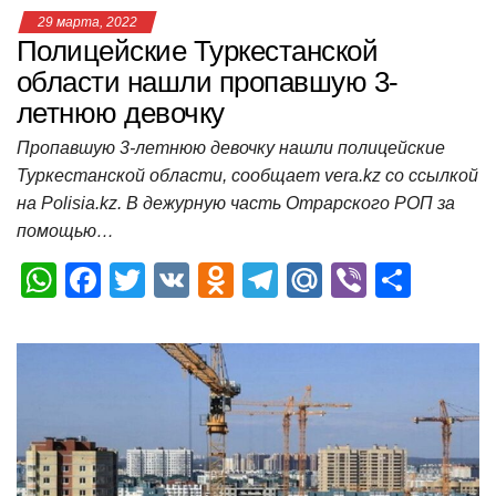
29 марта, 2022
Полицейские Туркестанской
области нашли пропавшую 3-
летнюю девочку
Пропавшую 3-летнюю девочку нашли полицейские
Туркестанской области, сообщает vera.kz со ссылкой
на Polisia.kz. В дежурную часть Отрарского РОП за
помощью…
W
F
T
V
O
T
M
Vi
О
h
a
wi
K
d
el
ail
b
т
at
c
tt
n
e
.R
er
п
s
e
er
o
gr
u
р
A
b
kl
a
а
p
o
a
m
в
p
o
ss
и