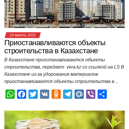
k
ni
т
ki
ь
29 марта, 2022
Приостанавливаются объекты
строительства в Казахстане
В Казахстане приостанавливаются объекты
строительства, передает vera.kz со ссылкой на LS В
Казахстане из-за удорожания материалов
приостанавливаются объекты строительства в…
W
F
T
V
O
T
M
Vi
О
h
a
wi
K
d
el
ail
b
т
at
c
tt
n
e
.R
er
п
s
e
er
o
gr
u
р