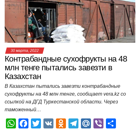
p
o
a
m
в
p
o
ss
и
k
ni
т
ki
ь
30 марта, 2022
Контрабандные сухофрукты на 48
млн тенге пытались завезти в
Казахстан
В Казахстан пытались завезти контрабандные
сухофрукты на 48 млн тенге, сообщает vera.kz со
ссылкой на ДГД Туркестанской области. Через
таможенный…
W
F
T
V
O
T
M
Vi
О
h
a
wi
K
d
el
ail
b
т