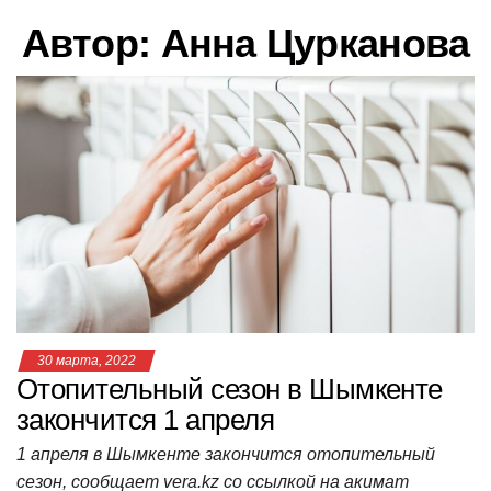
в
Автор:
Анна Цурканова
и
г
а
ц
и
ю
30 марта, 2022
Отопительный сезон в Шымкенте
закончится 1 апреля
1 апреля в Шымкенте закончится отопительный
сезон, сообщает vera.kz со ссылкой на акимат