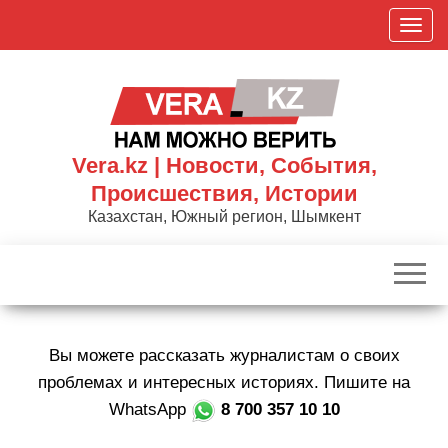
Skip
П
to
о
the
к
content
а
з
а
Vera.kz | Новости, События,
т
Происшествия, Истории
ь
Казахстан, Южный регион, Шымкент
/
С
к
р
ы
Вы можете рассказать журналистам о своих
т
ь
проблемах и интересных историях. Пишите на
н
WhatsApp
8 700 357 10 10
а