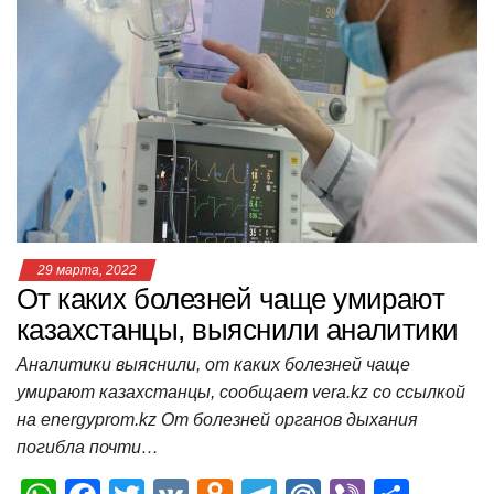
s
e
er
o
gr
u
р
A
b
kl
a
а
p
o
a
m
в
p
o
ss
и
k
ni
т
ki
ь
29 марта, 2022
От каких болезней чаще умирают
казахстанцы, выяснили аналитики
Аналитики выяснили, от каких болезней чаще
умирают казахстанцы, сообщает vera.kz со ссылкой
на energyprom.kz От болезней органов дыхания
погибла почти…