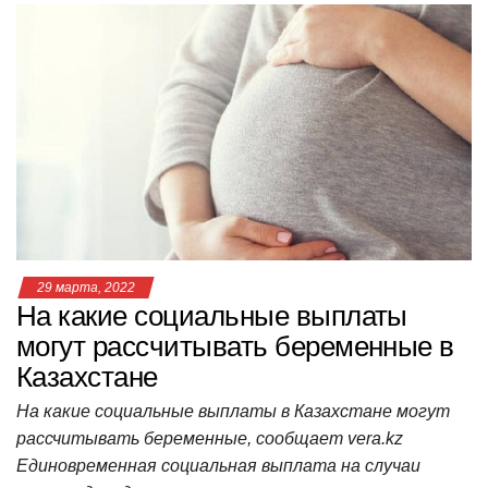
at
c
tt
n
e
.R
er
п
s
e
er
o
gr
u
р
A
b
kl
a
а
p
o
a
m
в
p
o
ss
и
k
ni
т
ki
ь
29 марта, 2022
На какие социальные выплаты
могут рассчитывать беременные в
Казахстане
На какие социальные выплаты в Казахстане могут
рассчитывать беременные, сообщает vera.kz
Единовременная социальная выплата на случаи