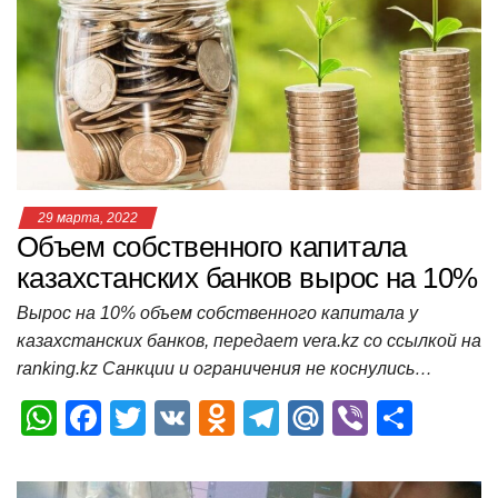
A
b
kl
a
а
p
o
a
m
в
p
o
ss
и
k
ni
т
ki
ь
29 марта, 2022
Объем собственного капитала
казахстанских банков вырос на 10%
Вырос на 10% объем собственного капитала у
казахстанских банков, передает vera.kz со ссылкой на
ranking.kz Санкции и ограничения не коснулись…
W
F
T
V
O
T
M
Vi
О
h
a
wi
K
d
el
ail
b
т
at
c
tt
n
e
.R
er
п