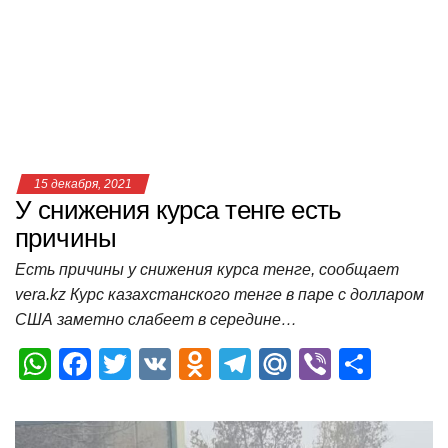
15 декабря, 2021
У снижения курса тенге есть
причины
Есть причины у снижения курса тенге, сообщает
vera.kz Курс казахстанского тенге в паре с долларом
США заметно слабеет в середине…
W
F
T
V
O
T
M
Vi
О
h
a
wi
K
d
el
ail
b
т
at
c
tt
n
e
.R
er
п