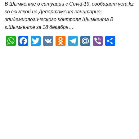
В Шымкенте о ситуации с Covid-19, сообщает vera.kz
со ссылкой на Департамент санитарно-
эпидемиологического контроля Шымкента В
г.Шымкенте за 18 декабря…
W
F
T
V
O
T
M
Vi
О
h
a
wi
K
d
el
ail
b
т
at
c
tt
n
e
.R
er
п
s
e
er
o
gr
u
р
A
b
kl
a
а
p
o
a
m
в
p
o
ss
и
k
ni
т
ki
ь