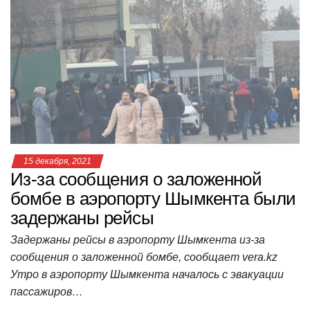
s
e
er
o
gr
u
р
A
b
kl
a
а
p
o
a
m
в
p
o
ss
и
k
ni
т
ki
ь
15 декабря, 2021
Из-за сообщения о заложенной
бомбе в аэропорту Шымкента были
задержаны рейсы
Задержаны рейсы в аэропорту Шымкента из-за
сообщения о заложенной бомбе, сообщает vera.kz
Утро в аэропорту Шымкента началось с эвакуации
пассажиров…