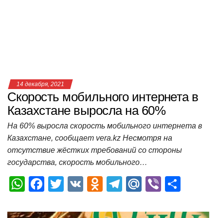
Скорость мобильного интернета в
Казахстане выросла на 60%
На 60% выросла скорость мобильного интернета в
Казахстане, сообщает vera.kz Несмотря на
отсутствие жёстких требований со стороны
государства, скорость мобильного…
W
F
T
V
O
T
M
Vi
О
h
a
wi
K
d
el
ail
b
т
at
c
tt
n
e
.R
er
п
s
e
er
o
gr
u
р
A
b
kl
a
а
p
o
a
m
в
p
o
ss
и
k
ni
т