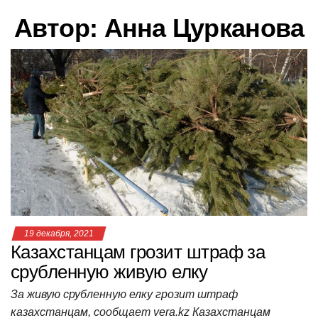
в
Автор:
Анна Цурканова
и
г
а
ц
и
ю
19 декабря, 2021
Казахстанцам грозит штраф за
срубленную живую елку
За живую срубленную елку грозит штраф
казахстанцам, сообщает vera.kz Казахстанцам