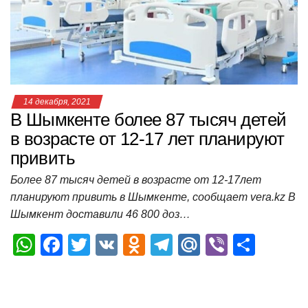
в возрасте от 12-17 лет планируют
привить
Более 87 тысяч детей в возрасте от 12-17лет
планируют привить в Шымкенте, сообщает vera.kz В
Шымкент доставили 46 800 доз…
W
F
T
V
O
T
M
Vi
О
h
a
wi
K
d
el
ail
b
т
at
c
tt
n
e
.R
er
п
s
e
er
o
gr
u
р
A
b
kl
a
а
p
o
a
m
в
p
o
ss
и
k
ni
т
ki
ь