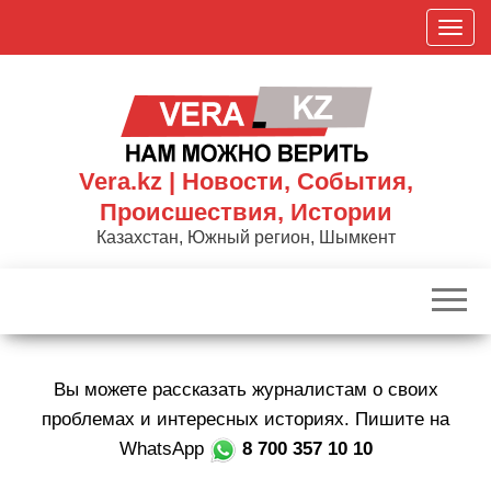
Skip
П
to
о
the
к
content
а
з
а
Vera.kz | Новости, События,
т
Происшествия, Истории
ь
Казахстан, Южный регион, Шымкент
/
С
к
р
ы
Вы можете рассказать журналистам о своих
т
ь
проблемах и интересных историях. Пишите на
н
WhatsApp
8 700 357 10 10
а