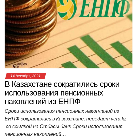
ki
ь
14 декабря, 2021
В Казахстане сократились сроки
использования пенсионных
накоплений из ЕНПФ
Сроки использования пенсионных накоплений из
ЕНПФ сократились в Казахстане, передает vera.kz
со ссылкой на Отбасы банк Cроки использования
пенсионных накоплений…
W
F
T
V
O
T
M
Vi
О
h
a
wi
K
d
el
ail
b
т
at
c
tt
n
e
.R
er
п
s
e
er
o
gr
u
р
A
b
kl
a
а