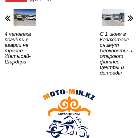
A
b
kl
a
в
p
o
a
m
и
p
o
ss
ть
4 человека
С 1 июня в
k
ni
погибли в
Казахстане
ki
аварии на
снимут
трассе
блокпосты и
Жетысай-
откроют
Шардара
фитнес-
центры и
детсады