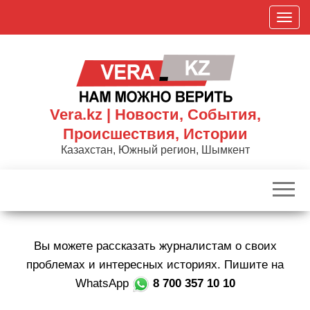
Skip
П
to
о
the
к
content
а
з
а
Vera.kz | Новости, События,
т
Происшествия, Истории
ь
Казахстан, Южный регион, Шымкент
/
С
к
р
ы
Вы можете рассказать журналистам о своих
т
ь
проблемах и интересных историях. Пишите на
н
WhatsApp
8 700 357 10 10
а