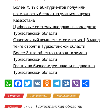
Более 75 тыс абитуриентов получили
возможность бесплатно учиться в вузах
Казахстана
Цифровые системы внедряют в колледжах
Туркестанской области
Откормочный комплекс стоимостью 1,3 млрд
тенге строят в Туркестанской области
Более 3 тыс объектов готовят к зиме в
Туркестанской области
Гранты на бизнес-идеи начали выдавать в
Туркестанской области
W
F
T
V
O
T
M
Vi
О
h
a
wi
K
d
el
ail
b
тп
Рубрика
Все статьи
Жизнь на юге
at
c
tt
n
e
.R
er
р
s
e
er
o
gr
u
а
Туркестанская область
ДТП
Метки