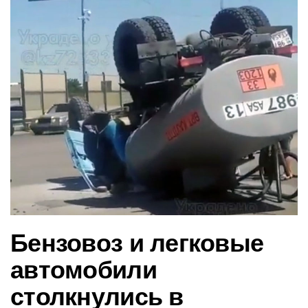
в
и
г
а
ц
и
ю
Бензовоз и легковые
автомобили
столкнулись в