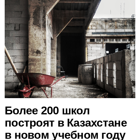
в
и
г
а
ц
и
ю
Более 200 школ
построят в Казахстане
в новом учебном году