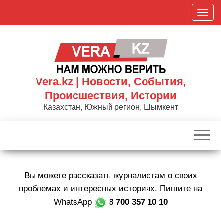
Skip
П
to
о
the
к
content
а
з
а
Vera.kz | Новости, События,
т
Происшествия, Истории
ь
Казахстан, Южный регион, Шымкент
/
С
к
р
ы
Вы можете рассказать журналистам о своих
т
ь
проблемах и интересных историях. Пишите на
н
WhatsApp
8 700 357 10 10
а