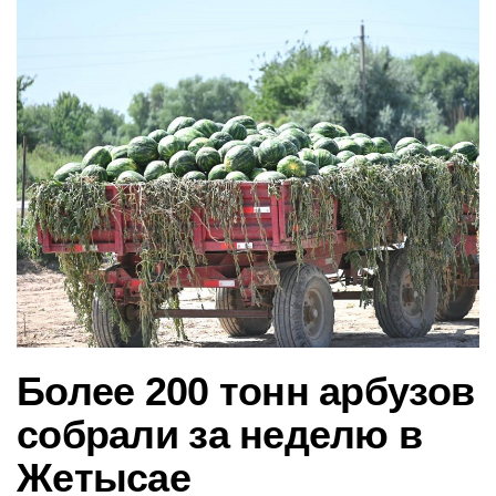
в
и
г
а
ц
и
ю
Более 200 тонн арбузов
собрали за неделю в
Жетысае