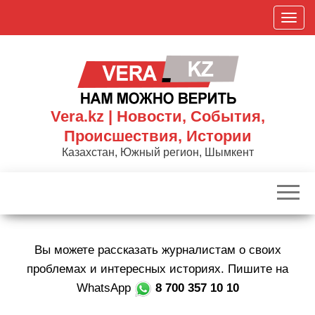
Skip
П
to
о
the
к
content
а
з
а
Vera.kz | Новости, События,
т
Происшествия, Истории
ь
Казахстан, Южный регион, Шымкент
/
С
к
р
ы
Вы можете рассказать журналистам о своих
т
ь
проблемах и интересных историях. Пишите на
н
WhatsApp
8 700 357 10 10
а