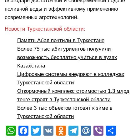
благодаря достаточной и своевременной подаче
поливной воды и эффективному применению
современных агротехнологий.
Новости Туркестанской области:
Память Абая почтили в Туркестане
Более 75 тыс абитуриентов получили
возможность бесплатно учиться в вузах
Казахстана
Цифровые системы внедряют в колледжах
Туркестанской области
Откормочный комплекс стоимостью 1,3 млрд
тенге строят в Туркестанской области
Более 3 тыс объектов готовят к зиме в
Туркестанской области
W
F
T
V
O
T
M
Vi
О