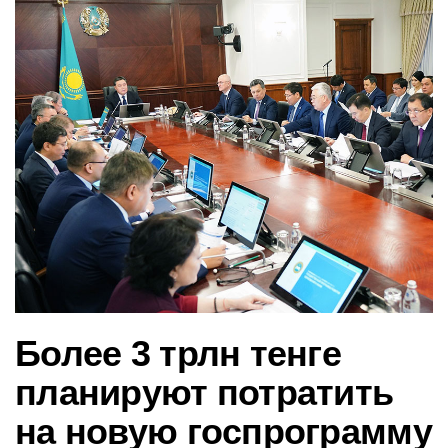
в
и
г
а
ц
и
ю
Более 3 трлн тенге
планируют потратить
на новую госпрограмму