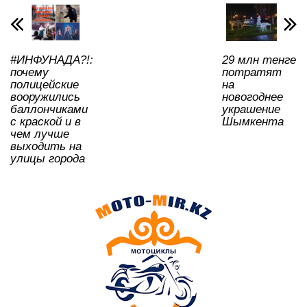
p
o
a
m
и
p
o
ss
ть
k
ni
#ИНФУНАДА?!:
29 млн тенге
ki
почему
потратят
полицейские
на
вооружились
новогоднее
баллончиками
украшение
с краской и в
Шымкента
чем лучше
выходить на
улицы города