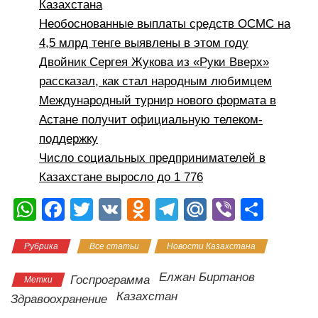
Казахстана
Необоснованные выплаты средств ОСМС на
4,5 млрд тенге выявлены в этом году
Двойник Сергея Жукова из «Руки Вверх»
рассказал, как стал народным любимцем
Международный турнир нового формата в
Астане получит официальную телеком-
поддержку
Число социальных предпринимателей в
Казахстане выросло до 1 776
W
F
T
V
O
T
M
Vi
О
h
a
wi
K
d
el
ail
b
тп
Рубрика
Все статьи
Новости Казахстана
at
c
tt
n
e
.R
er
р
s
e
er
o
gr
u
а
Елжан Биртанов
Госпрограмма
Метки
A
b
kl
a
в
Казахстан
Здравоохранение