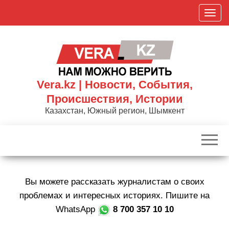
Skip
П
to
о
the
к
content
а
з
а
Vera.kz | Новости, События,
т
Происшествия, Истории
ь
Казахстан, Южный регион, Шымкент
/
С
к
р
ы
Вы можете рассказать журналистам о своих
т
ь
проблемах и интересных историях. Пишите на
н
WhatsApp
8 700 357 10 10
а