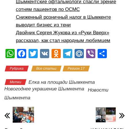
Шымкентские офтальмологи спасли зрение
сотням пациентов по ОСМС
Сниженный розничный налог в Шымкенте
выводит бизнес из тени
Двойник Сергея Жукова из «Руки Вверх»
рассказал, как стал народным любимцем
W
F
T
V
O
T
M
Vi
О
h
a
wi
K
d
el
ail
b
тп
Рубрика
Все статьи
Регион 17
at
c
tt
n
e
.R
er
р
s
e
er
o
gr
u
а
Елка на площади Шымкента
Метки
A
b
kl
a
в
Новогоднее украшение Шымкента
Новости
p
o
a
m
и
Шымкента
p
o
ss
ть
k
ni
ki