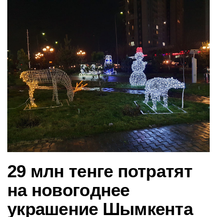
в
и
г
а
ц
и
ю
29 млн тенге потратят
на новогоднее
украшение Шымкента