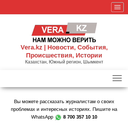
Skip
П
to
о
the
к
content
а
з
а
Vera.kz | Новости, События,
т
Происшествия, Истории
ь
Казахстан, Южный регион, Шымкент
/
С
к
р
ы
Вы можете рассказать журналистам о своих
т
ь
проблемах и интересных историях. Пишите на
н
WhatsApp
8 700 357 10 10
а