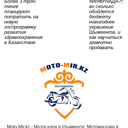
Более 3 трлн
#ИНФУНАДА?!:
тенге
во сколько
планируют
обойдется
потратить на
бюджету
новую
новогоднее
госпрограмму
украшение
развития
Шымкента, и
здравоохранения
как научиться
в Казахстане
грамотно
продавать
Moto-Mir.kz - Мотосалон в Шымкенте, Мотомагазин в