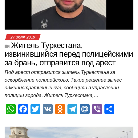
k
ni
т
ki
ь
27 июля, 2019
Житель Туркестана,
извинившийся перед полицейскими
за брань, отправится под арест
Под арест отправится житель Туркестана за
оскорбление полицейского. Такое решение вынес
административный суд, сообщили в управлении
полиции города. Житель Туркестана,…
W
F
T
V
O
T
M
Vi
О
h
a
wi
K
d
el
ail
b
т
at
c
tt
n
e
.R
er
п