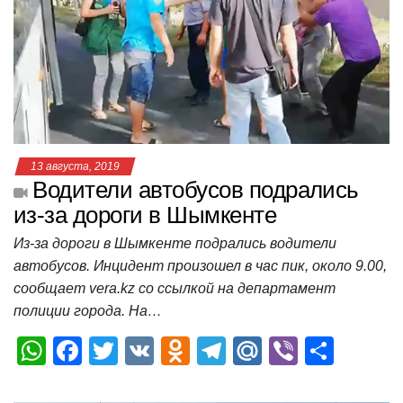
p
o
a
m
в
p
o
ss
и
k
ni
т
ki
ь
13 августа, 2019
Водители автобусов подрались
из-за дороги в Шымкенте
Из-за дороги в Шымкенте подрались водители
автобусов. Инцидент произошел в час пик, около 9.00,
сообщает vera.kz со ссылкой на департамент
полиции города. На…
W
F
T
V
O
T
M
Vi
О
h
a
wi
K
d
el
ail
b
т