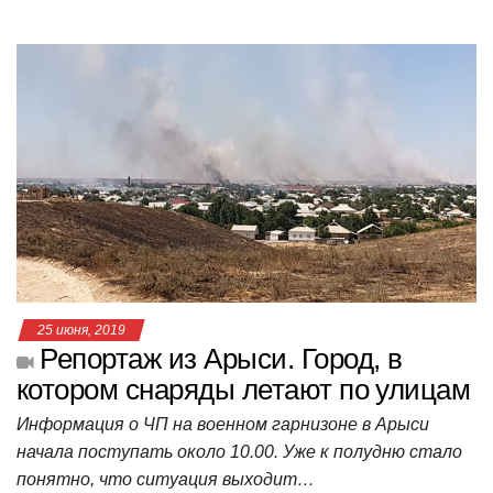
h
a
wi
K
d
el
ail
b
т
at
c
tt
n
e
.R
er
п
s
e
er
o
gr
u
р
A
b
kl
a
а
p
o
a
m
в
p
o
ss
и
k
ni
т
ki
ь
25 июня, 2019
Репортаж из Арыси. Город, в
котором снаряды летают по улицам
Информация о ЧП на военном гарнизоне в Арыси
начала поступать около 10.00. Уже к полудню стало
понятно, что ситуация выходит…