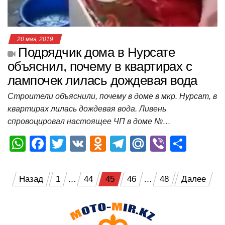
ki
ь
20 мая, 2019
Подрядчик дома в Нурсате
объяснил, почему в квартирах с
лампочек лилась дождевая вода
Строители объяснили, почему в доме в мкр. Нурсат, в
квартирах лилась дождевая вода. Ливень
спровоцировал настоящее ЧП в доме №…
W
F
T
V
O
T
M
Vi
О
h
a
wi
K
d
el
ail
b
т
at
c
tt
n
e
.R
er
п
Пагинация
Назад
1
…
44
45
46
…
48
Далее
s
e
er
o
gr
u
р
записей
A
b
kl
a
а
p
o
a
m
в