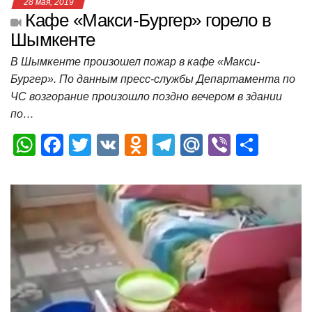
28 мая, 2019
Кафе «Макси-Бургер» горело в
Шымкенте
В Шымкенте произошел пожар в кафе «Макси-
Бургер». По данным пресс-службы Департамента по
ЧС возгорание произошло поздно вечером в здании
по…
W
F
T
V
O
T
M
Vi
О
h
a
wi
K
d
el
ail
b
т
at
c
tt
n
e
.R
er
п
s
e
er
o
gr
u
р
A
b
kl
a
а
p
o
a
m
в
p
o
ss
и
k
ni
т