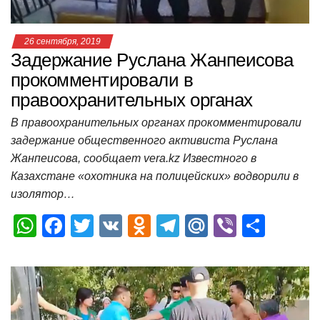
26 сентября, 2019
Задержание Руслана Жанпеисова
прокомментировали в
правоохранительных органах
В правоохранительных органах прокомментировали
задержание общественного активиста Руслана
Жанпеисова, сообщает vera.kz Известного в
Казахстане «охотника на полицейских» водворили в
изолятор…
W
F
T
V
O
T
M
Vi
О
h
a
wi
K
d
el
ail
b
т
at
c
tt
n
e
.R
er
п
s
e
er
o
gr
u
р
A
b
kl
a
а