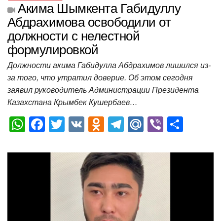
Акима Шымкента Габидуллу
Абдрахимова освободили от
должности с нелестной
формулировкой
Должности акима Габидулла Абдрахимов лишился из-
за того, что утратил доверие. Об этом сегодня
заявил руководитель Администрации Президента
Казахстана Крымбек Кушербаев…
W
F
T
V
O
T
M
Vi
О
h
a
wi
K
d
el
ail
b
т
at
c
tt
n
e
.R
er
п
s
e
er
o
gr
u
р
A
b
kl
a
а
p
o
a
m
в
p
o
ss
и