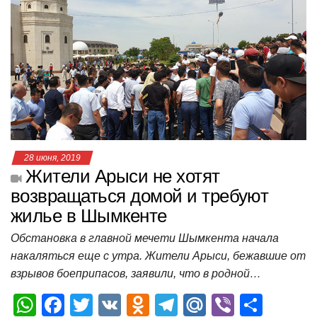
s
e
er
o
gr
u
р
A
b
kl
a
а
p
o
a
m
в
p
o
ss
и
k
ni
т
ki
ь
28 июня, 2019
Жители Арыси не хотят
возвращаться домой и требуют
жилье в Шымкенте
Обстановка в главной мечети Шымкента начала
накаляться еще с утра. Жители Арыси, бежавшие от
взрывов боеприпасов, заявили, что в родной…
W
F
T
V
O
T
M
Vi
О