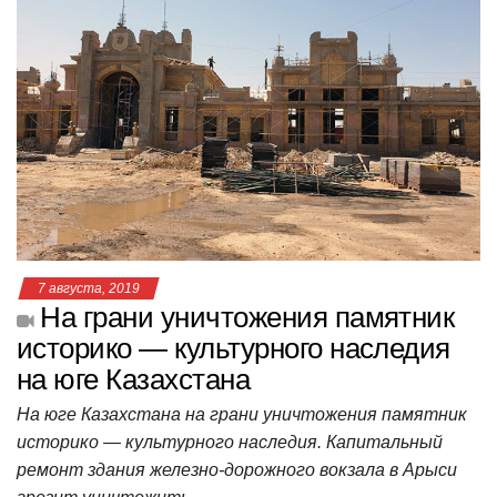
at
c
tt
n
e
.R
er
п
s
e
er
o
gr
u
р
A
b
kl
a
а
p
o
a
m
в
p
o
ss
и
k
ni
т
ki
ь
7 августа, 2019
На грани уничтожения памятник
историко — культурного наследия
на юге Казахстана
На юге Казахстана на грани уничтожения памятник
историко — культурного наследия. Капитальный
ремонт здания железно-дорожного вокзала в Арыси