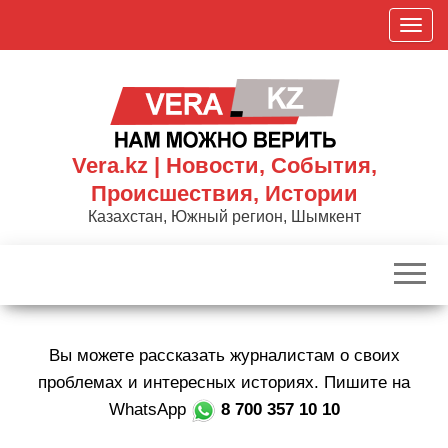
Skip
П
to
о
the
к
content
а
з
а
Vera.kz | Новости, События,
т
Происшествия, Истории
ь
Казахстан, Южный регион, Шымкент
/
С
к
р
ы
Вы можете рассказать журналистам о своих
т
ь
проблемах и интересных историях. Пишите на
н
WhatsApp
8 700 357 10 10
а