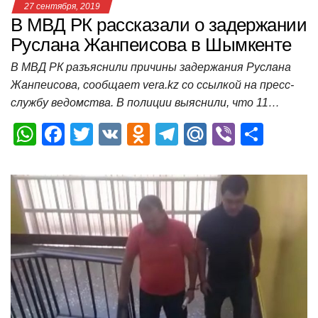
27 сентября, 2019
В МВД РК рассказали о задержании
Руслана Жанпеисова в Шымкенте
В МВД РК разъяснили причины задержания Руслана
Жанпеисова, сообщает vera.kz со ссылкой на пресс-
службу ведомства. В полиции выяснили, что 11…
W
F
T
V
O
T
M
Vi
О
h
a
wi
K
d
el
ail
b
т
at
c
tt
n
e
.R
er
п
s
e
er
o
gr
u
р
A
b
kl
a
а
p
o
a
m
в
p
o
ss
и
k
ni
т
ki
ь