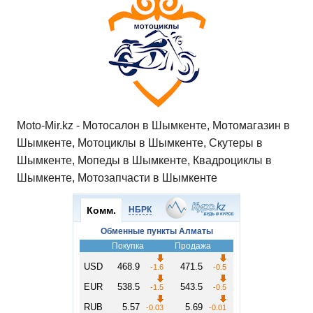
p
o
ss
и
k
ni
т
ki
ь
Moto-Mir.kz - Мотосалон в Шымкенте, Мотомагазин в
Шымкенте, Мотоциклы в Шымкенте, Скутеры в
Шымкенте, Мопеды в Шымкенте, Квадроциклы в
Шымкенте, Мотозапчасти в Шымкенте