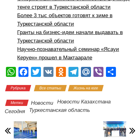
тенге строят в Туркестанской области
Более 3 тыс объектов готовят к зиме в
Туркестанской области
Гранты на бизнес-идеи начали выдавать в
Туркестанской области
Научно-познавательный семинар «Ясауи
Керуен» прошел в Мактаарале
W
F
T
V
O
T
M
Vi
О
h
a
wi
K
d
el
ail
b
тп
Рубрика
Все статьи
Жизнь на юге
at
c
tt
n
e
.R
er
р
s
e
er
o
gr
u
а
Новости Казахстана
Новости
Метки
A
b
kl
a
в
Туркестанская область
Сегодня
p
o
a
m
и
p
o
ss
ть