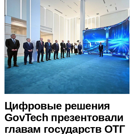
в
и
г
а
ц
и
ю
Цифровые решения
GovTech презентовали
главам государств ОТГ