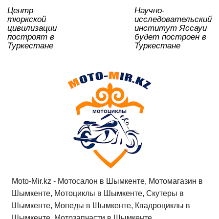
k
ni
Центр
Научно-
ki
тюркской
исследовательский
цивилизации
институт Яссауи
построят в
будет построен в
Туркестане
Туркестане
Moto-Mir.kz - Мотосалон в Шымкенте, Мотомагазин в
Шымкенте, Мотоциклы в Шымкенте, Скутеры в
Шымкенте, Мопеды в Шымкенте, Квадроциклы в
Шымкенте, Мотозапчасти в Шымкенте