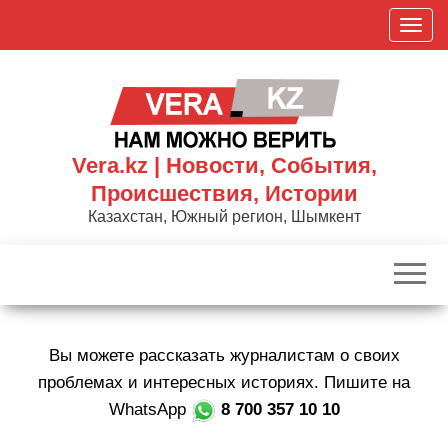
Skip
П
to
о
the
к
content
а
з
а
Vera.kz | Новости, События,
т
Происшествия, Истории
ь
Казахстан, Южный регион, Шымкент
/
С
к
р
ы
Вы можете рассказать журналистам о своих
т
ь
проблемах и интересных историях. Пишите на
н
WhatsApp
8 700 357 10 10
а