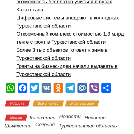
возможность бесплатно учиться в вузах
Казахстана
Цифровые системы внедряют в колледжах
Туркестанской области
Откормочный комплекс стоимостью 1,3 млрд
тенге строят в Туркестанской области
Более 3 тыс объектов готовят к зиме в
Туркестанской области
Гранты на бизнес-идеи начали выдавать в
Туркестанской области
W
F
T
V
O
T
M
Vi
О
h
a
wi
K
d
el
ail
b
тп
Рубрика
Все статьи
Жизнь на юге
at
c
tt
n
e
.R
er
р
s
e
er
o
gr
u
а
Новости
Казахстан
Новости
Метки
A
b
kl
a
в
Сегодня
Шымкента
Туркестанская область