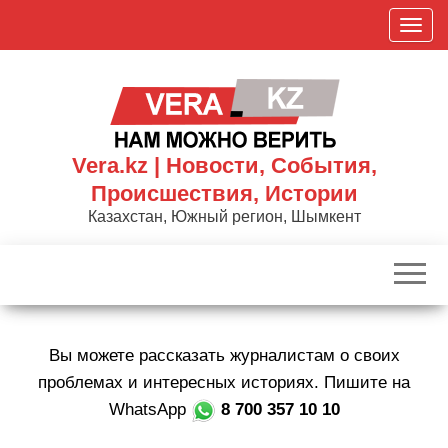
Skip
П
to
о
the
к
content
а
з
а
Vera.kz | Новости, События,
т
Происшествия, Истории
ь
Казахстан, Южный регион, Шымкент
/
С
к
р
ы
Вы можете рассказать журналистам о своих
т
ь
проблемах и интересных историях. Пишите на
н
WhatsApp
8 700 357 10 10
а