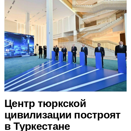
в
и
г
а
ц
и
ю
Центр тюркской
цивилизации построят
в Туркестане