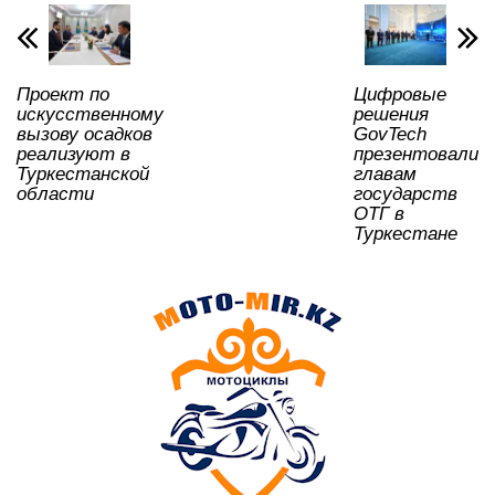
p
o
a
m
и
p
o
ss
ть
k
ni
Проект по
Цифровые
ki
искусственному
решения
вызову осадков
GovTech
реализуют в
презентовали
Туркестанской
главам
области
государств
ОТГ в
Туркестане