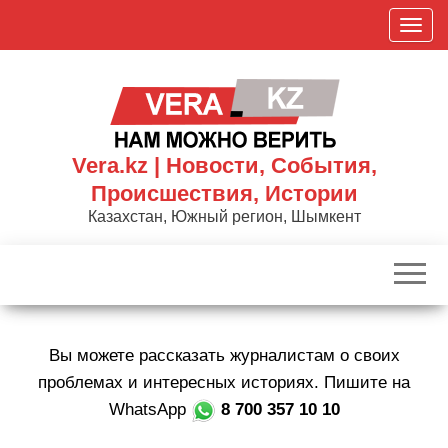
Skip
П
to
о
the
к
content
а
з
а
Vera.kz | Новости, События,
т
Происшествия, Истории
ь
Казахстан, Южный регион, Шымкент
/
С
к
р
ы
Вы можете рассказать журналистам о своих
т
ь
проблемах и интересных историях. Пишите на
н
WhatsApp
8 700 357 10 10
а