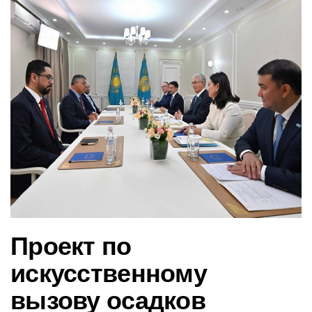
в
и
г
а
ц
и
ю
Проект по
искусственному
вызову осадков