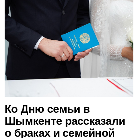
в
и
г
а
ц
и
ю
Ко Дню семьи в
Шымкенте рассказали
о браках и семейной