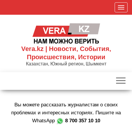
Skip
П
to
о
the
к
content
а
з
а
Vera.kz | Новости, События,
т
Происшествия, Истории
ь
Казахстан, Южный регион, Шымкент
/
С
к
р
ы
Вы можете рассказать журналистам о своих
т
ь
проблемах и интересных историях. Пишите на
н
WhatsApp
8 700 357 10 10
а