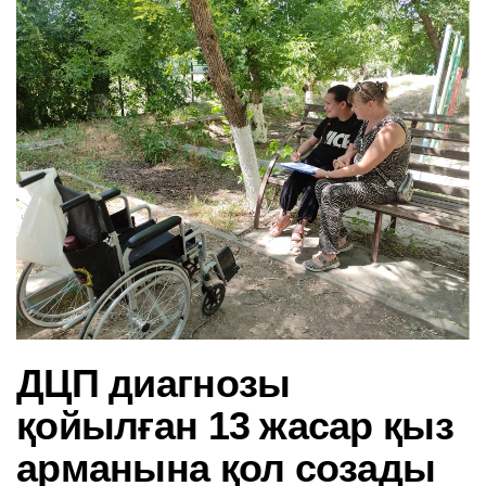
в
и
г
а
ц
и
ю
ДЦП диагнозы
қойылған 13 жасар қыз
арманына қол созады