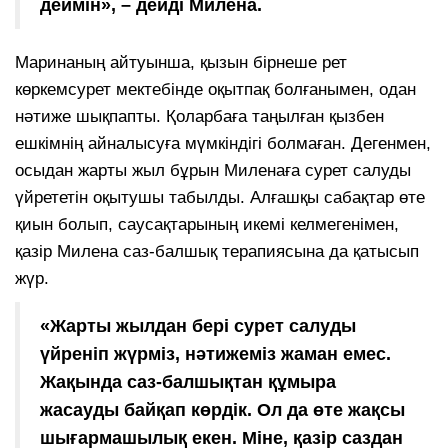
деймін», – дейді Милена.
Маринаның айтуынша, қызын бірнеше рет
көркемсурет мектебінде оқытпақ болғанымен, одан
нәтиже шықпапты. Қоларбаға таңылған қызбен
ешкімнің айналысуға мүмкіндігі болмаған. Дегенмен,
осыдан жарты жыл бұрын Миленаға сурет салуды
үйрететін оқытушы табылды. Алғашқы сабақтар өте
қиын болып, саусақтарының икемі келмегенімен,
қазір Милена саз-балшық терапиясына да қатысып
жүр.
«Жарты жылдан бері сурет салуды
үйреніп жүрміз, нәтижеміз жаман емес.
Жақында саз-балшықтан құмыра
жасауды байқап көрдік. Ол да өте жақсы
шығармашылық екен. Міне, қазір саздан