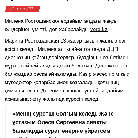
25 июня, 2021
Милена Ростошанская әрдайым алдағы жақсы
күндерінен үмітті, деп хабарлайды
vera.kz
Марина Ростошанская 13 жасар қызын жалғыз өзі
өсіріп келеді. Милена алты айға толғанда ДЦП
диагнозын қойған дәрігерлер, бүлдіршін өз бетімен
жүріп, сөйлей алады деген болатын. Дегенмен, ол
болжамдар расқа айналмады. Қазір жасөспірім қыз
мүгедектер қоларбасымен қозғалады, қолының
қимылы әлсіз. Дегенмен, көңілі түспей, әрдайым
арманына жету жолында күресіп келеді.
«Менің суретші болғым келеді. Және
ұстазым Олеся Сергеевна сияқты
балаларды сурет өнеріне үйретсем