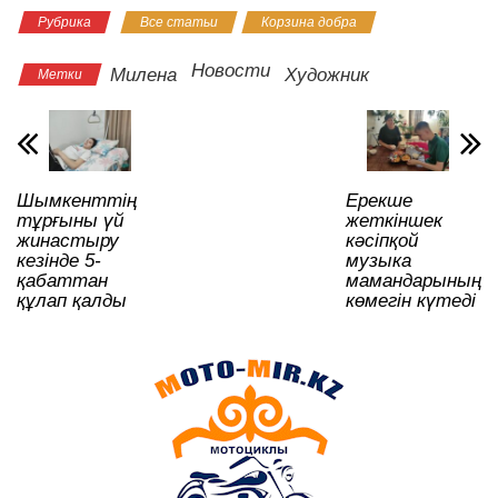
Рубрика
Все статьи
Корзина добра
at
c
tt
n
e
.R
er
р
s
e
er
o
gr
u
а
Новости
Милена
Художник
Метки
A
b
kl
a
в
p
o
a
m
и
p
o
ss
ть
Шымкенттің
Ерекше
k
ni
тұрғыны үй
жеткіншек
ki
жинастыру
кәсіпқой
кезінде 5-
музыка
қабаттан
мамандарының
құлап қалды
көмегін күтеді