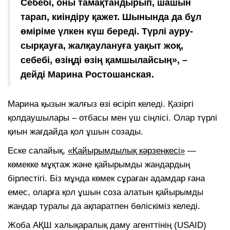
Себебі, оны тамақтандырып, шашын
тарап, киіндіру қажет. Шынында да бұл
өміріме үлкен күш береді. Түрлі ауру-
сырқауға, жалқаулануға уақыт жоқ,
себебі, өзіңді өзің қамшылайсың», –
дейді Марина Ростошанская.
Марина қызын жалғыз өзі өсіріп келеді. Қазіргі
қолдаушылары – отбасы мен үш сіңлісі. Олар түрлі
қиын жағдайда қол ұшын созады.
Еске салайық,
«Қайырымдылық кәрзеңкесі»
—
көмекке мұқтаж және қайырымды жандардың
бірлестігі. Біз мұнда көмек сұраған адамдар ғана
емес, оларға қол ұшын соза алатын қайырымды
жандар туралы да ақпаратпен бөліскіміз келеді.
Жоба АҚШ халықаралық даму агенттінің (USAID)