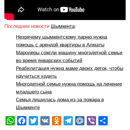
Последние новости
Шымкента
:
Незрячему шымкентскому парню нужна
помощь с арендой квартиры в Алматы
Мародеры сожгли машину многодетной семьи
во время январских событий
Реабилитация нужна маме двоих деток, чтобы
научиться ходить
Многодетной семье нужна помощь на лечение
младшего сына
Семья лишилась дома из-за пожара в
Шымкенте
W
F
T
V
O
T
M
Vi
О
h
a
wi
K
d
el
ail
b
тп