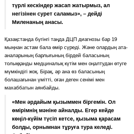
түрлі кескіндер жасап жатырмыз, ал
негізінен сурет саламыз», – дейді
Миленаның анасы.
Қазақстанда бүгінгі таңда ДЦП диагнозы бар 19
мыңнан астам бала өмір сүреді. Және олардың ата-
аналарының барлығының бірдей баласының
толыққанды медциналық күтім мен оңалтудан өтуге
мүмкіндігі жоқ. Бірақ, әр ана өз баласының
болашағынан үмітті, оған деген сенімі мен
махаббатын аянбайды.
«Мен әрдайым қызыммен біргемін. Ол
өмірімнің мәніне айналды. Егер кейде
көңіл-күйім түсіп кетсе, қызыма қарасам
болды, орнымнан тұруға тура келеді.