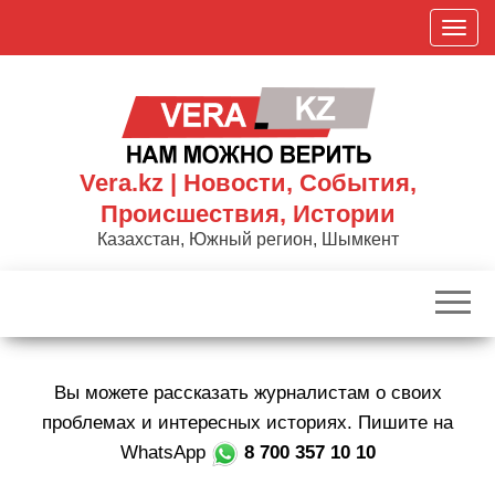
Skip
П
to
о
the
к
content
а
з
а
Vera.kz | Новости, События,
т
Происшествия, Истории
ь
Казахстан, Южный регион, Шымкент
/
С
к
р
ы
Вы можете рассказать журналистам о своих
т
ь
проблемах и интересных историях. Пишите на
н
WhatsApp
8 700 357 10 10
а