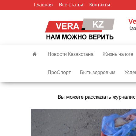
Skip
Главная
Все статьи
Контакты
to
the
Ve
content
Ка
Новости Казахстана
Жизнь на юге
ПроСпорт
Быть здоровым
Успе
Вы можете рассказать журналис