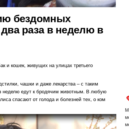
нию бездомных
два раза в неделю в
бак и кошек, живущих на улицах третьего
дстилки, чашки и даже лекарства – с таким
в неделю едут к бродячим животным. В любую
лиса спасают от голода и болезней тех, о ком
М
м
м