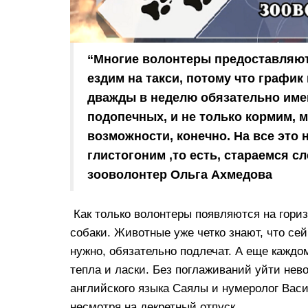
“Многие волонтеры предоставляют 
ездим на такси, потому что график
дважды в неделю обязательно имен
подопечных, и не только кормим, 
возможности, конечно. На все это
глистогоним ,то есть, стараемся с
зооволонтер Ольга Ахмедова
Как только волонтеры появляются на горизо
собаки. Животные уже четко знают, что сей
нужно, обязательно подлечат. А еще каждо
тепла и ласки. Без поглаживаний уйти нев
английского языка Саялы и нумеролог Васи
несмотря на декретный отпуск.