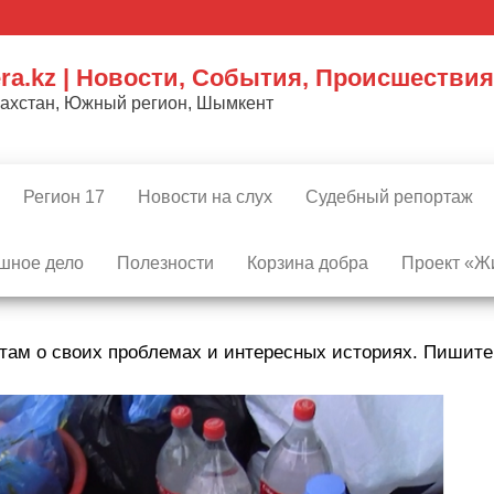
ra.kz | Новости, События, Происшествия
захстан, Южный регион, Шымкент
Регион 17
Новости на слух
Судебный репортаж
шное дело
Полезности
Корзина добра
Проект «Жи
там о своих проблемах и интересных историях. Пишит