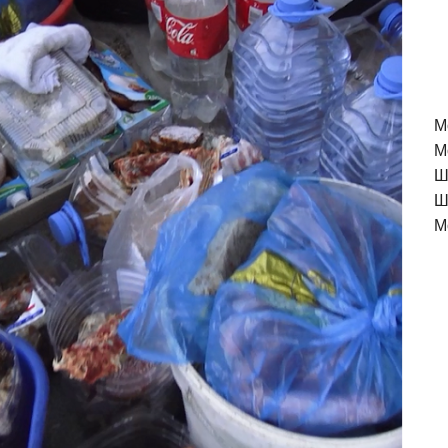
M
М
Ш
Ш
М