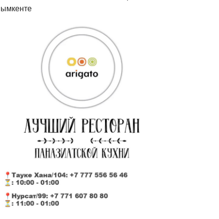
ымкенте