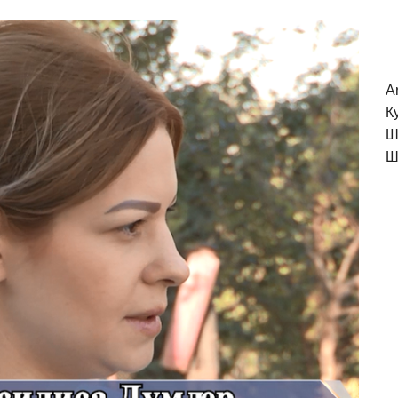
A
К
Ш
Ш