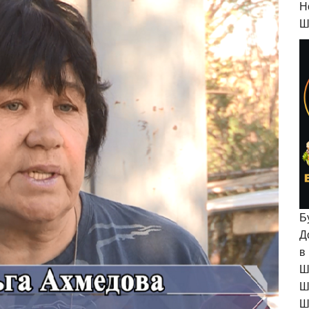
H
Ш
Б
Д
в
Ш
Ш
Ш