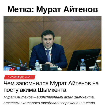
в
Метка:
Мурат Айтенов
и
г
а
ц
и
ю
5 сентября, 2023
Чем запомнился Мурат Айтенов на
посту акима Шымкента
Мурат Айтенов – единственный аким Шымкента,
отставки которого требовали горожане и писали