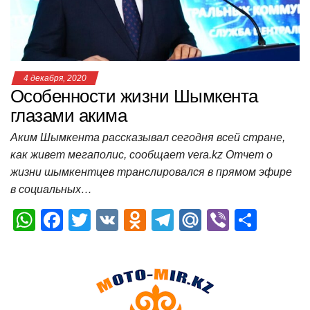
k
ni
т
ki
ь
4 декабря, 2020
Особенности жизни Шымкента
глазами акима
Аким Шымкента рассказывал сегодня всей стране,
как живет мегаполис, сообщает vera.kz Отчет о
жизни шымкентцев транслировался в прямом эфире
в социальных…
W
F
T
V
O
T
M
Vi
О
h
a
wi
K
d
el
ail
b
т
at
c
tt
n
e
.R
er
п
s
e
er
o
gr
u
р
A
b
kl
a
а