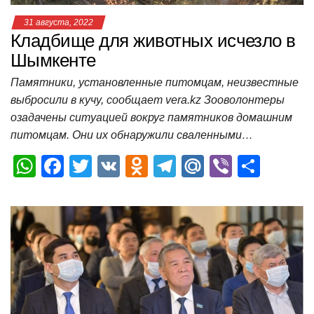
31 августа, 2022
Кладбище для животных исчезло в
Шымкенте
Памятники, установленные питомцам, неизвестные
выбросили в кучу, сообщает vera.kz Зооволонтеры
озадачены ситуацией вокруг памятников домашним
питомцам. Они их обнаружили сваленными…
W
F
T
V
O
T
M
Vi
О
h
a
wi
K
d
el
ail
b
т
at
c
tt
n
e
.R
er
п
s
e
er
o
gr
u
р
A
b
kl
a
а
p
o
a
m
в
p
o
ss
и