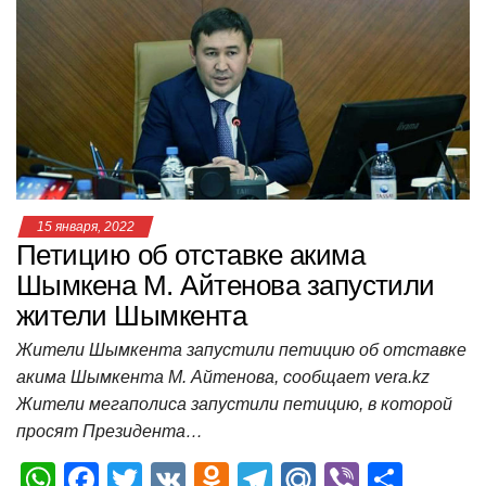
A
b
kl
a
а
p
o
a
m
в
p
o
ss
и
k
ni
т
ki
ь
15 января, 2022
Петицию об отставке акима
Шымкена М. Айтенова запустили
жители Шымкента
Жители Шымкента запустили петицию об отставке
акима Шымкента М. Айтенова, сообщает vera.kz
Жители мегаполиса запустили петицию, в которой
просят Президента…
W
F
T
V
O
T
M
Vi
О