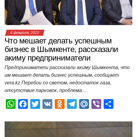
k
ni
т
ki
ь
6 февраля, 2022
Что мешает делать успешным
бизнес в Шымкенте, рассказали
акиму предприниматели
​Предприниматели рассказали акиму Шымкента, что
им мешает делать бизнес успешным, сообщает
vera.kz ​Перебои со светом, недостаток газа,
отсутствие парковок, проблема…
W
F
T
V
O
T
M
Vi
О
h
a
wi
K
d
el
ail
b
т
at
c
tt
n
e
.R
er
п
s
e
er
o
gr
u
р