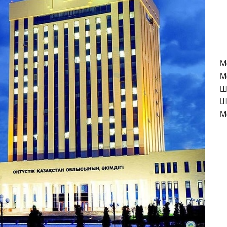
M
М
Ш
Ш
М