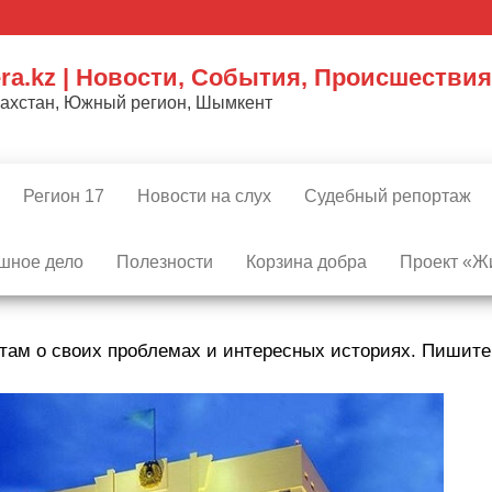
ra.kz | Новости, События, Происшествия
захстан, Южный регион, Шымкент
Регион 17
Новости на слух
Судебный репортаж
шное дело
Полезности
Корзина добра
Проект «Жи
там о своих проблемах и интересных историях. Пишит