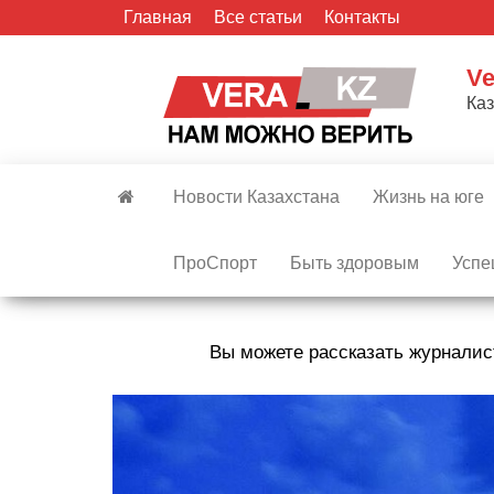
Skip
Главная
Все статьи
Контакты
to
the
Ve
content
Ка
Новости Казахстана
Жизнь на юге
ПроСпорт
Быть здоровым
Успе
Вы можете рассказать журналис