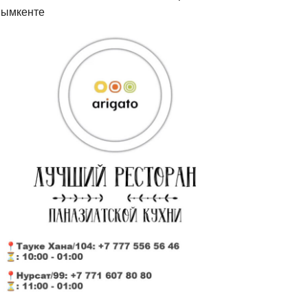
ымкенте