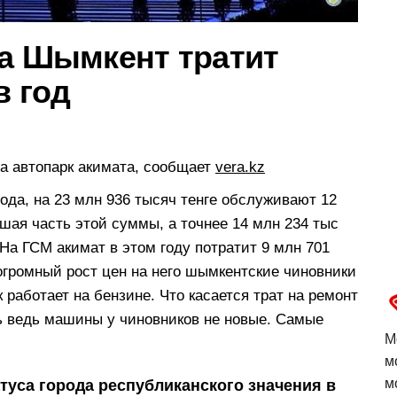
та Шымкент тратит
в год
на автопарк акимата, сообщает
vera.kz
да, на 23 млн 936 тысяч тенге обслуживают 12
ая часть этой суммы, а точнее 14 млн 234 тыс
 На ГСМ акимат в этом году потратит 9 млн 701
огромный рост цен на него шымкентские чиновники
к работает на бензине. Что касается трат на ремонт
сь ведь машины у чиновников не новые. Самые
М
м
м
туса города республиканского значения в