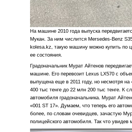
На машине 2010 года выпуска передвигае
Мукан. За ним числится Mersedes-Benz S35
kolesa.kz, такую машину можно купить по це
ее состояния.
Градоначальник Мурат Айтенов передвигает
машине. Его перевозит Lexus LX570 с объ
выпущена еще в 2011 году, но несмотря на 
400 тыс тенге до 22 млн 200 тыс тенге. К 
автомобиля градоначальника. Мурат Айтен
«001 ST 17». Думаем, что теперь его авто
более, по словам очевидцев, зачастую Му
полицейского автомобиля. Так что увидев 