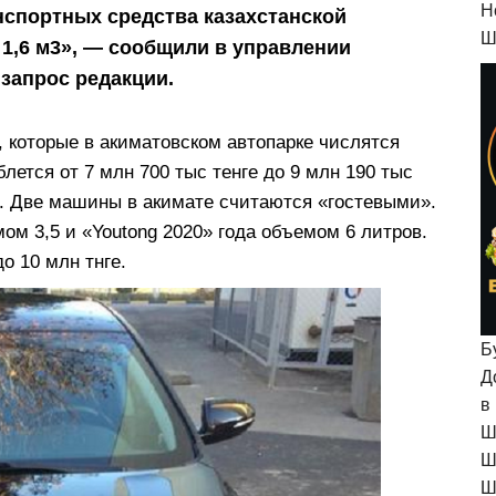
H
нспортных средства казахстанской
Ш
 1,6 м3», — сообщили в управлении
 запрос редакции.
, которые в акиматовском автопарке числятся
лется от 7 млн 700 тыс тенге до 9 млн 190 тыс
га. Две машины в акимате считаются «гостевыми».
ом 3,5 и «Youtong 2020» года объемом 6 литров.
о 10 млн тнге.
Б
Д
в
Ш
Ш
Ш