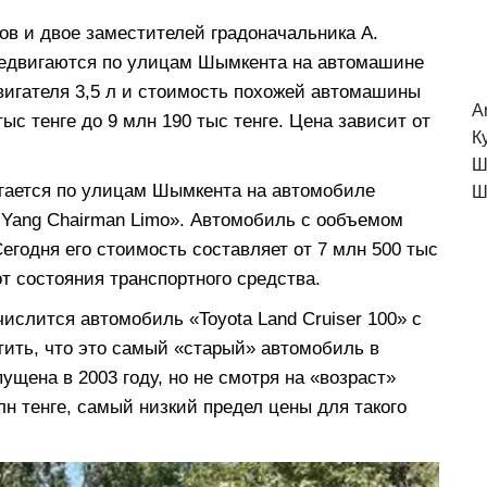
ов и двое заместителей градоначальника А.
редвигаются по улицам Шымкента на автомашине
вигателя 3,5 л и стоимость похожей автомашины
A
тыс тенге до 9 млн 190 тыс тенге. Цена зависит от
К
Ш
гается по улицам Шымкента на автомобиле
Ш
 Yang Chairman Limo». Автомобиль с ообъемом
Сегодня его стоимость составляет от 7 млн 500 тыс
от состояния транспортного средства.
слится автомобиль «Toyota Land Cruiser 100» с
тить, что это самый «старый» автомобиль в
щена в 2003 году, но не смотря на «возраст»
лн тенге, самый низкий предел цены для такого