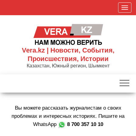
Skip
П
to
о
the
к
content
а
з
а
Vera.kz | Новости, События,
т
Происшествия, Истории
ь
Казахстан, Южный регион, Шымкент
/
С
к
р
ы
Вы можете рассказать журналистам о своих
т
ь
проблемах и интересных историях. Пишите на
н
WhatsApp
8 700 357 10 10
а