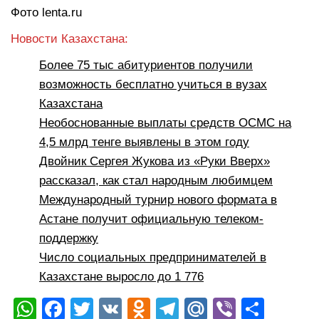
Фото lenta.ru
Новости Казахстана:
Более 75 тыс абитуриентов получили
возможность бесплатно учиться в вузах
Казахстана
Необоснованные выплаты средств ОСМС на
4,5 млрд тенге выявлены в этом году
Двойник Сергея Жукова из «Руки Вверх»
рассказал, как стал народным любимцем
Международный турнир нового формата в
Астане получит официальную телеком-
поддержку
Число социальных предпринимателей в
Казахстане выросло до 1 776
W
F
T
V
O
T
M
Vi
О