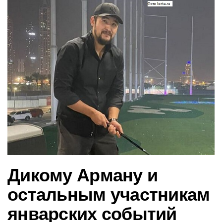
в
и
г
а
ц
и
ю
Дикому Арману и
остальным участникам
январских событий