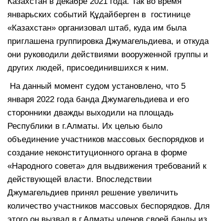
Казахстан в декабре 2021 года. Так во время
январьских событий Құдайберген в гостинице
«Казахстан» организовал штаб, куда им была
приглашена группировка Джумагельдиева, и откуда
они руководили действиями вооруженной группы и
других людей, присоединившихся к ним.
На данный момент судом установлено, что 5
января 2022 года банда Джумагельдиева и его
сторонники дважды выходили на площадь
Республики в г.Алматы. Их целью было
объединение участников массовых беспорядков и
создание неконституционного органа в форме
«Народного совета» для выдвижения требований к
действующей власти. Впоследствии
Джумагельдиев принял решение увеличить
количество участников массовых беспорядков. Для
этого он вызвал в г.Алматы членов своей банды из