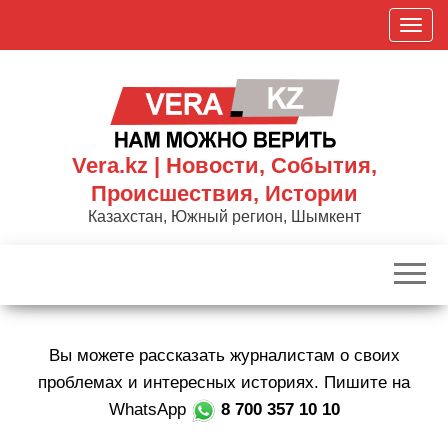
Skip
П
to
о
the
к
content
а
з
а
Vera.kz | Новости, События,
т
Происшествия, Истории
ь
Казахстан, Южный регион, Шымкент
/
С
к
р
ы
Вы можете рассказать журналистам о своих
т
ь
проблемах и интересных историях. Пишите на
н
WhatsApp
8 700 357 10 10
а