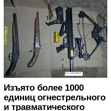
в
и
г
а
ц
и
ю
Изъято более 1000
единиц огнестрельного
и травматического