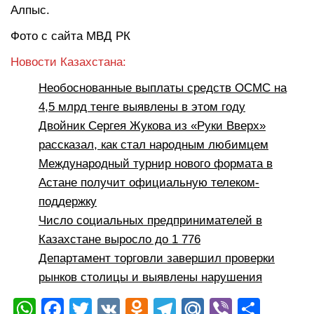
Алпыс.
Фото с сайта МВД РК
Новости Казахстана:
Необоснованные выплаты средств ОСМС на
4,5 млрд тенге выявлены в этом году
Двойник Сергея Жукова из «Руки Вверх»
рассказал, как стал народным любимцем
Международный турнир нового формата в
Астане получит официальную телеком-
поддержку
Число социальных предпринимателей в
Казахстане выросло до 1 776
Департамент торговли завершил проверки
рынков столицы и выявлены нарушения
W
F
T
V
O
T
M
Vi
О