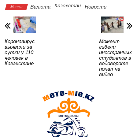
s
e
er
o
gr
u
а
Казахстан
Валюта
Новости
Метки
A
b
kl
a
в
p
o
a
m
и
p
o
ss
ть
Коронавирус
Момент
k
ni
выявили за
гибели
ki
сутки у 110
иностранных
человек в
студентов в
Казахстане
водовороте
попал на
видео