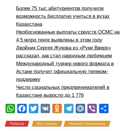
Более 75 тыс абитуриентов получили
возможность бесплатно учиться в вузах
Казахстана
Необоснованные выплаты средств ОСМС на
4,5 млрд тенге выявлены в этом году
Двойник Сергея Жукова из «Руки Вверх»
рассказал, как стал народным любимцем
Международный турнир нового формата в
Астане получит официальную телеком-
поддержку
Число социальных предпринимателей в
Казахстане выросло до 1 776
W
F
T
V
O
T
M
Vi
О
h
a
wi
K
d
el
ail
b
тп
Рубрика
Все статьи
Новости Казахстана
at
c
tt
n
e
.R
er
р