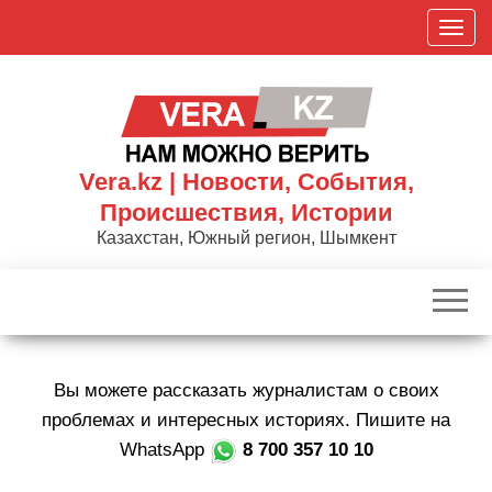
Skip
П
to
о
the
к
content
а
з
а
Vera.kz | Новости, События,
т
Происшествия, Истории
ь
Казахстан, Южный регион, Шымкент
/
С
к
р
ы
Вы можете рассказать журналистам о своих
т
ь
проблемах и интересных историях. Пишите на
н
WhatsApp
8 700 357 10 10
а