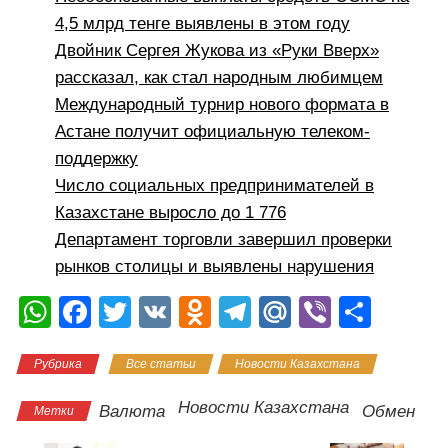
4,5 млрд тенге выявлены в этом году
Двойник Сергея Жукова из «Руки Вверх»
рассказал, как стал народным любимцем
Международный турнир нового формата в
Астане получит официальную телеком-
поддержку
Число социальных предпринимателей в
Казахстане выросло до 1 776
Департамент торговли завершил проверки
рынков столицы и выявлены нарушения
W
F
T
V
O
T
M
Vi
О
h
a
wi
K
d
el
ail
b
тп
Рубрика
Все статьи
Новости Казахстана
at
c
tt
n
e
.R
er
р
s
e
er
o
gr
u
а
Новости Казахстана
Валюта
Обмен
Метки
A
b
kl
a
в