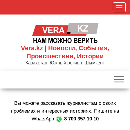
Skip
П
to
о
the
к
content
а
з
а
Vera.kz | Новости, События,
т
Происшествия, Истории
ь
Казахстан, Южный регион, Шымкент
/
С
к
р
ы
Вы можете рассказать журналистам о своих
т
ь
проблемах и интересных историях. Пишите на
н
WhatsApp
8 700 357 10 10
а