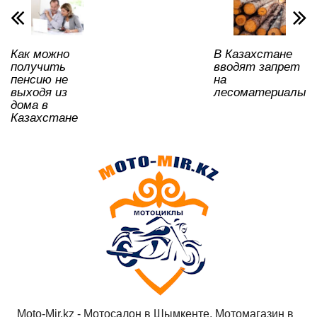
p
o
a
m
и
p
o
ss
ть
Как можно
В Казахстане
k
ni
получить
вводят запрет
ki
пенсию не
на
выходя из
лесоматериалы
дома в
Казахстане
Moto-Mir.kz - Мотосалон в Шымкенте, Мотомагазин в