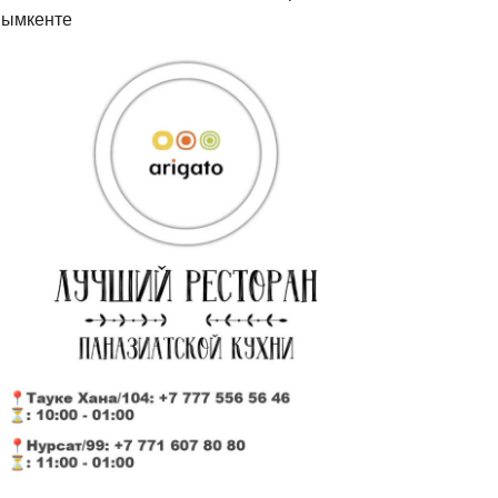
ымкенте