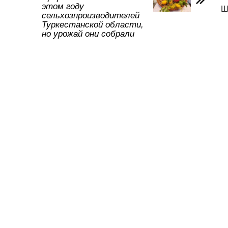
этом году
Ш
ть
сельхозпроизводителей
Туркестанской области,
но урожай они собрали