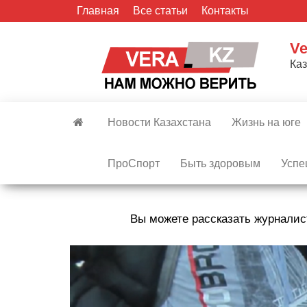
Skip
Главная
Все статьи
Контакты
to
the
Ve
content
Ка
Новости Казахстана
Жизнь на юге
ПроСпорт
Быть здоровым
Успе
Вы можете рассказать журналис