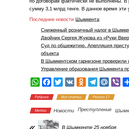
по договорам фактически не выполнены. В 
сумму 3,1 млрд тенге. В данное время эти 
Последние новости
Шымкента
:
Сниженный розничный налог в Шымкен
Двойник Сергея Жукова из «Руки Вве
Суд по общежитию. Апелляция присту
объекта
В Шымкентском гарнизоне проверили 
Управление образования Шымкента пр
W
F
T
V
O
T
M
Vi
h
a
wi
K
d
el
ail
b
Рубрика
Все статьи
Регион 17
at
c
tt
n
e
.R
er
s
e
er
o
gr
u
Преступление
Новости
Шымк
Метки
A
b
kl
a
p
o
a
m
В Шымкенте 25 ноября