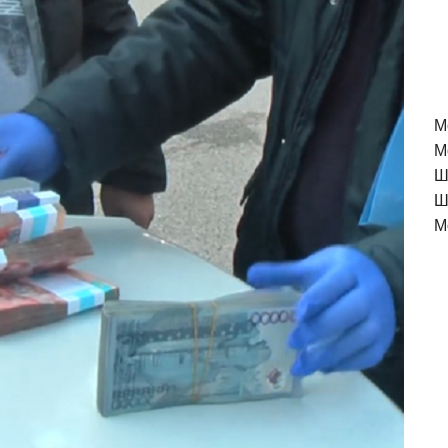
M
М
Ш
Ш
М