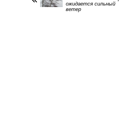
ожидается сильный
p
o
ss
ветер
k
ni
ki