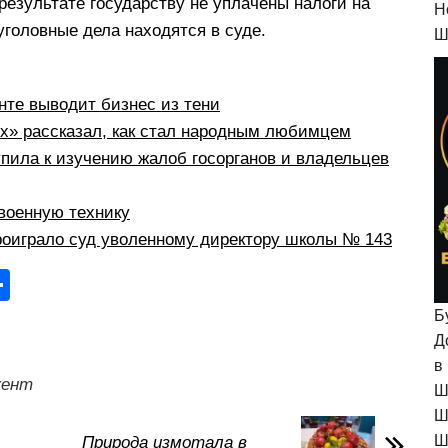
результате государству не уплачены налоги на
H
уголовные дела находятся в суде.
Ш
те выводит бизнес из тени
рх» рассказал, как стал народным любимцем
пила к изучению жалоб госорганов и владельцев
военную технику
оиграло суд уволенному директору школы № 143
О
тп
Б
р
Д
в
а
ент
Ш
в
Ш
и
Ш
Природа измотала в