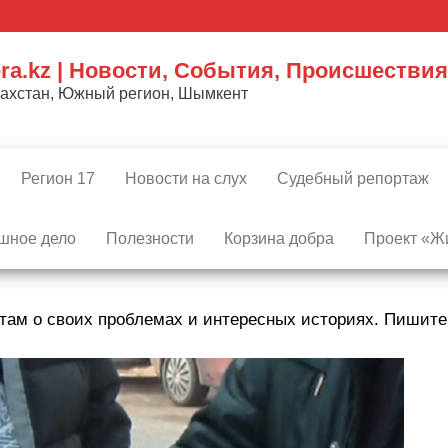
ra.kz | Новости, События, Происшествия
захстан, Южный регион, Шымкент
Регион 17
Новости на слух
Судебный репортаж
шное дело
Полезности
Корзина добра
Проект «Жи
там о своих проблемах и интересных историях. Пишит