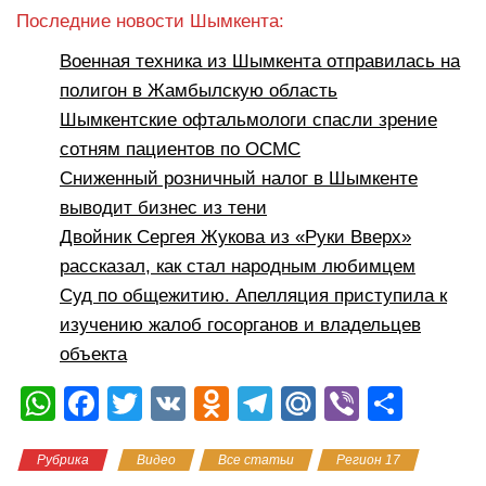
Последние новости Шымкента:
Военная техника из Шымкента отправилась на
полигон в Жамбылскую область
Шымкентские офтальмологи спасли зрение
сотням пациентов по ОСМС
Сниженный розничный налог в Шымкенте
выводит бизнес из тени
Двойник Сергея Жукова из «Руки Вверх»
рассказал, как стал народным любимцем
Суд по общежитию. Апелляция приступила к
изучению жалоб госорганов и владельцев
объекта
W
F
T
V
O
T
M
Vi
О
h
a
wi
K
d
el
ail
b
тп
Рубрика
Видео
Все статьи
Регион 17
at
c
tt
n
e
.R
er
р