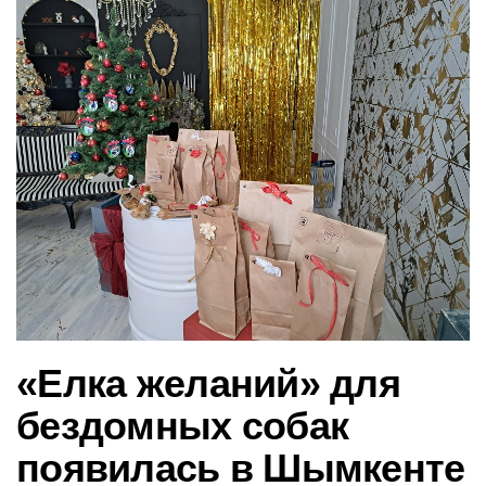
в
и
г
а
ц
и
ю
«Елка желаний» для
бездомных собак
появилась в Шымкенте