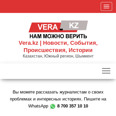
Skip
П
to
о
the
к
content
а
з
а
Vera.kz | Новости, События,
т
Происшествия, Истории
ь
Казахстан, Южный регион, Шымкент
/
С
к
р
ы
Вы можете рассказать журналистам о своих
т
ь
проблемах и интересных историях. Пишите на
н
WhatsApp
8 700 357 10 10
а