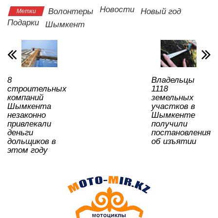
s
e
er
o
gr
u
а
Новости
Волонтеры
Новый год
Метки
A
b
kl
a
в
Подарки
Шымкент
p
o
a
m
и
p
o
ss
ть
k
ni
8
Владельцы
ki
строительных
1118
компаний
земельных
Шымкента
участков в
незаконно
Шымкенте
привлекали
получили
деньги
постановления
дольщиков в
об изъятии
этом году