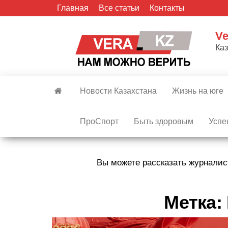
Skip
Главная
Все статьи
Контакты
to
the
Ve
content
Ка
Новости Казахстана
Жизнь на юге
ПроСпорт
Быть здоровым
Успе
Вы можете рассказать журналис
Метка: