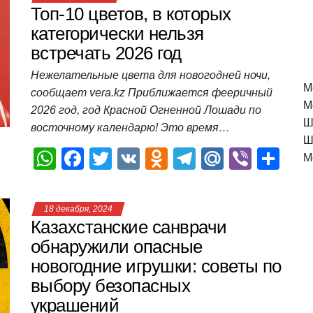
Топ-10 цветов, в которых
категорически нельзя
встречать 2026 год
Нежелательные цвета для новогодней ночи,
M
сообщает vera.kz Приближается фееричный
М
2026 год, год Красной Огненной Лошади по
Ш
восточному календарю! Это время…
Ш
W
F
T
V
O
T
M
Vi
О
М
h
a
wi
K
d
el
ail
b
т
at
c
tt
n
e
.R
er
п
18 декабря, 2024
s
e
er
o
gr
u
р
Казахстанские санврачи
A
b
kl
a
а
обнаружили опасные
новогодние игрушки: советы по
p
o
a
m
в
выбору безопасных
p
o
ss
и
украшений