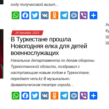
ki
ь
году получасовой визит…
W
F
T
V
O
T
M
Vi
О
h
a
wi
K
d
el
ail
b
т
A
at
c
tt
n
e
.R
er
п
К
26 декабря, 2023
s
e
er
o
gr
u
р
Ш
В Туркестане прошла
Ш
A
b
kl
a
а
Новогодняя елка для детей
военнослужащих
p
o
a
m
в
p
o
ss
и
Начальник департамента по делам обороны
Туркестанской области, поздравил с
k
ni
т
наступающим новым годом в Туркестане,
ki
ь
передает vera.kz В музыкально-
драматическом театре города…
W
F
T
V
O
T
M
Vi
О
h
a
wi
K
d
el
ail
b
т