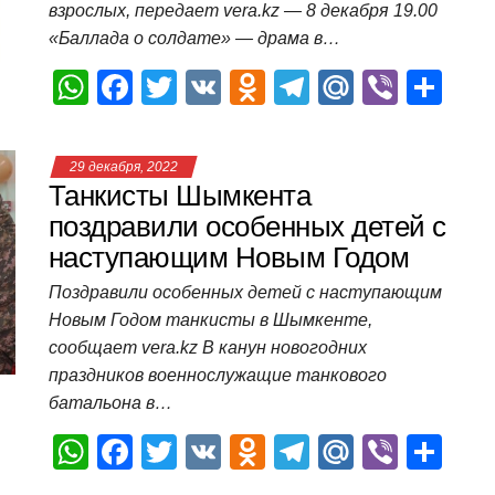
взрослых, передает vera.kz — 8 декабря 19.00
k
ni
т
«Баллада о солдате» — драма в…
ki
ь
W
F
T
V
O
T
M
Vi
О
h
a
wi
K
d
el
ail
b
т
at
c
tt
n
e
.R
er
п
29 декабря, 2022
s
e
er
o
gr
u
р
Танкисты Шымкента
A
b
kl
a
а
поздравили особенных детей с
наступающим Новым Годом
p
o
a
m
в
p
o
ss
и
Поздравили особенных детей с наступающим
Новым Годом танкисты в Шымкенте,
k
ni
т
сообщает vera.kz В канун новогодних
ki
ь
праздников военнослужащие танкового
батальона в…
W
F
T
V
O
T
M
Vi
О
h
a
wi
K
d
el
ail
b
т