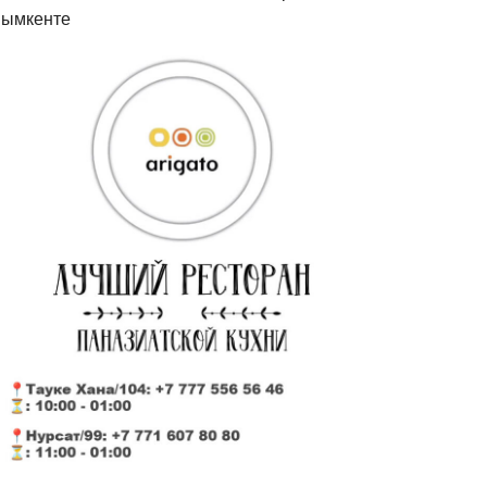
ымкенте