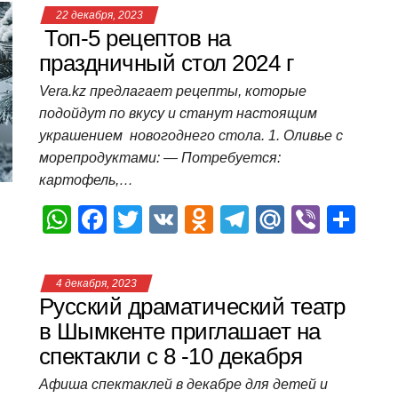
at
c
tt
n
e
.R
er
п
22 декабря, 2023
s
e
er
o
gr
u
р
Топ-5 рецептов на
A
b
kl
a
а
праздничный стол 2024 г
p
o
a
m
в
Vera.kz предлагает рецепты, которые
подойдут по вкусу и станут настоящим
p
o
ss
и
украшением новогоднего стола. 1. Оливье с
k
ni
т
морепродуктами: — Потребуется:
ki
ь
картофель,…
W
F
T
V
O
T
M
Vi
О
h
a
wi
K
d
el
ail
b
т
at
c
tt
n
e
.R
er
п
4 декабря, 2023
s
e
er
o
gr
u
р
Русский драматический театр
A
b
kl
a
а
в Шымкенте приглашает на
спектакли с 8 -10 декабря
p
o
a
m
в
p
o
ss
и
Афиша спектаклей в декабре для детей и