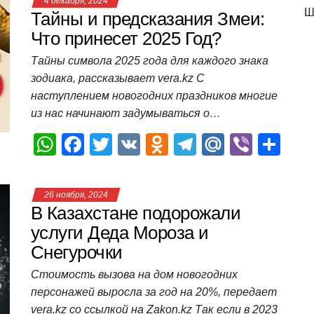
4 декабря, 2024
s
e
er
o
gr
u
р
Ш
Тайны и предсказания Змеи:
A
b
kl
a
а
Что принесет 2025 Год?
p
o
a
m
в
Тайны символа 2025 года для каждого знака
зодиака, рассказывает vera.kz С
p
o
ss
и
наступлением новогодних праздников многие
k
ni
т
из нас начинают задумываться о…
ki
ь
W
F
T
V
O
T
M
Vi
О
h
a
wi
K
d
el
ail
b
т
at
c
tt
n
e
.R
er
п
26 ноября, 2024
s
e
er
o
gr
u
р
В Казахстане подорожали
A
b
kl
a
а
услуги Деда Мороза и
Снегурочки
p
o
a
m
в
p
o
ss
и
Стоимость вызова на дом новогодних
персонажей выросла за год на 20%, передает
k
ni
т
vera.kz со ссылкой на Zakon.kz Так если в 2023