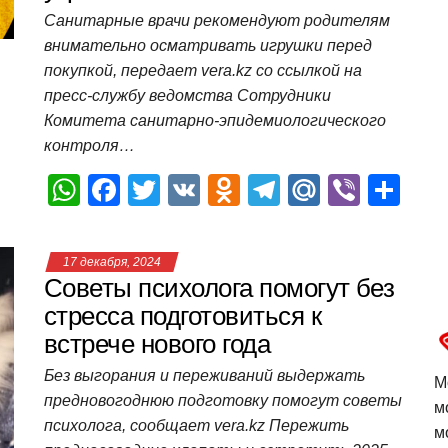
k
ni
т
Санитарные врачи рекомендуют родителям
ki
ь
внимательно осматривать игрушки перед
покупкой, передает vera.kz со ссылкой на
пресс-службу ведомства Сотрудники
Комитета санитарно-эпидемиологического
контроля…
W
F
T
V
O
T
M
Vi
О
h
a
wi
K
d
el
ail
b
т
at
c
tt
n
e
.R
er
п
17 декабря, 2024
s
e
er
o
gr
u
р
Советы психолога помогут без
A
b
kl
a
а
стресса подготовиться к
встрече нового года
p
o
a
m
в
p
o
ss
и
Без выгорания и переживаний выдержать
М
предновогоднюю подготовку помогут советы
k
ni
т
м
психолога, сообщает vera.kz Пережить
м
ki
ь