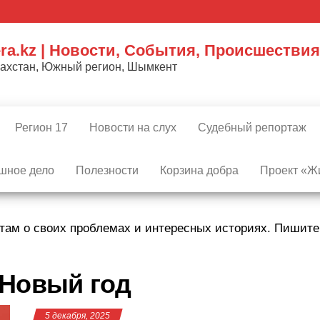
ra.kz | Новости, События, Происшествия
захстан, Южный регион, Шымкент
Регион 17
Новости на слух
Судебный репортаж
шное дело
Полезности
Корзина добра
Проект «Жи
там о своих проблемах и интересных историях. Пишит
Новый год
5 декабря, 2025