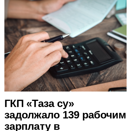
в
и
г
а
ц
и
ю
ГКП «Таза су»
задолжало 139 рабочим
зарплату в