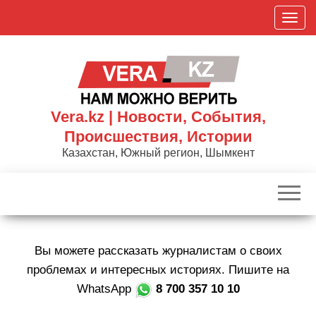
Skip
П
to
о
the
к
content
а
з
а
Vera.kz | Новости, События,
т
Происшествия, Истории
ь
Казахстан, Южный регион, Шымкент
/
С
к
р
ы
Вы можете рассказать журналистам о своих
т
ь
проблемах и интересных историях. Пишите на
н
WhatsApp
8 700 357 10 10
а