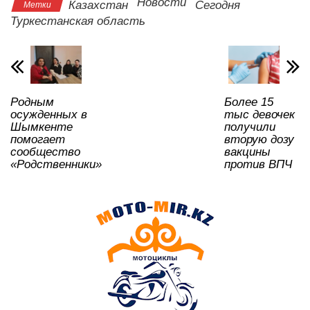
s
e
er
o
gr
u
а
Новости
Казахстан
Сегодня
Метки
A
b
kl
a
в
Туркестанская область
p
o
a
m
и
p
o
ss
ть
k
ni
Родным
Более 15
ki
осужденных в
тыс девочек
Шымкенте
получили
помогает
вторую дозу
сообщество
вакцины
«Родственники»
против ВПЧ