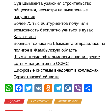
Суд Шымкента узаконил строительство
общежития, несмотря на выявленные
нарушения
Более 75 тыс абитуриентов получили
возможность бесплатно учиться в вузах
Казахстана
Военная техника из Шымкента отправилась на
полигон в Жамбылскую область
Шымкентские офтальмологи спасли зрение
сотням пациентов по ОСМС
Цифровые системы внедряют в колледжах
Туркестанской области
W
F
T
V
O
T
M
Vi
О
h
a
wi
K
d
el
ail
b
тп
Рубрика
Все статьи
Жизнь на юге
at
c
tt
n
e
.R
er
р