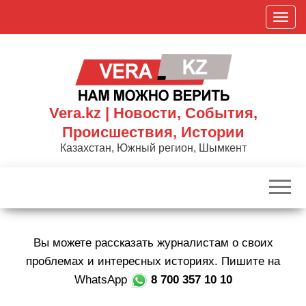
Skip
П
to
о
the
к
content
а
з
а
Vera.kz | Новости, События,
т
Происшествия, Истории
ь
Казахстан, Южный регион, Шымкент
/
С
к
р
ы
Вы можете рассказать журналистам о своих
т
ь
проблемах и интересных историях. Пишите на
н
WhatsApp
8 700 357 10 10
а