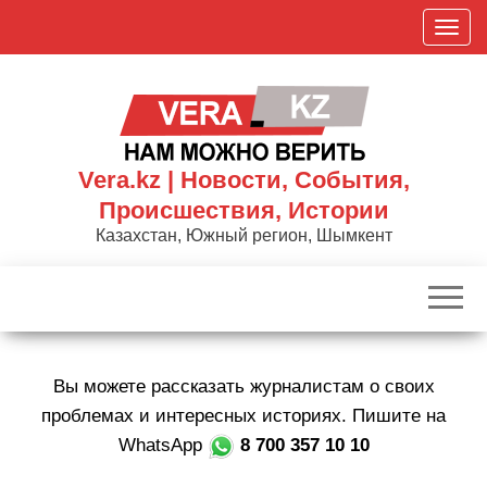
Skip
П
to
о
the
к
content
а
з
а
Vera.kz | Новости, События,
т
Происшествия, Истории
ь
Казахстан, Южный регион, Шымкент
/
С
к
р
ы
Вы можете рассказать журналистам о своих
т
ь
проблемах и интересных историях. Пишите на
н
WhatsApp
8 700 357 10 10
а