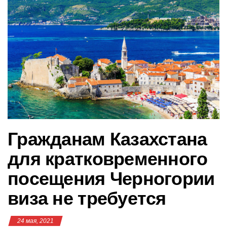
в
и
г
а
ц
и
ю
Гражданам Казахстана
для кратковременного
посещения Черногории
виза не требуется
24 мая, 2021