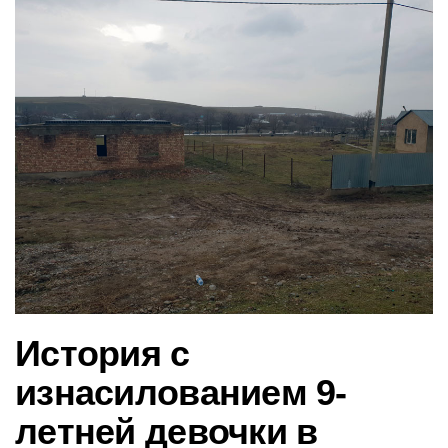
в
и
г
а
ц
и
ю
История с
изнасилованием 9-
летней девочки в