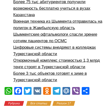
Более 75 тыс абитуриентов получили
возможность бесплатно учиться в вузах
Казахстана
Военная техника из Шымкента отправилась на
полигон в Жамбылскую область
Шымкентские офтальмологи спасли зрение
сотням пациентов по ОСМС
Цифровые системы внедряют в колледжах
Туркестанской области
Откормочный комплекс стоимостью 1,3 млрд
тенге строят в Туркестанской области
Более 3 тыс объектов готовят к зиме в
Туркестанской области
W
F
T
V
O
T
M
Vi
О
h
a
wi
K
d
el
ail
b
тп
Рубрика
Все статьи
Регион 17
at
c
tt
n
e
.R
er
р