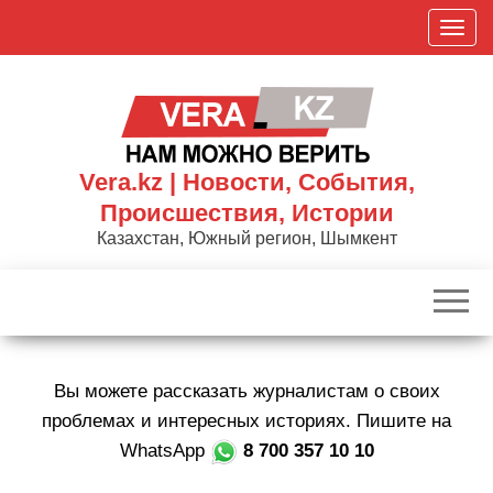
Skip
П
to
о
the
к
content
а
з
а
Vera.kz | Новости, События,
т
Происшествия, Истории
ь
Казахстан, Южный регион, Шымкент
/
С
к
р
ы
Вы можете рассказать журналистам о своих
т
ь
проблемах и интересных историях. Пишите на
н
WhatsApp
8 700 357 10 10
а