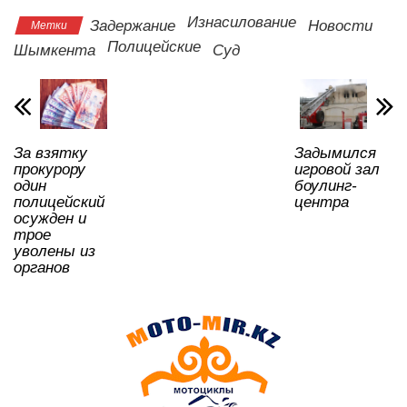
s
e
er
o
gr
u
а
Изнасилование
Задержание
Новости
Метки
A
b
kl
a
в
Полицейские
Шымкента
Суд
p
o
a
m
и
p
o
ss
ть
k
ni
За взятку
Задымился
ki
прокурору
игровой зал
один
боулинг-
полицейский
центра
осужден и
трое
уволены из
органов