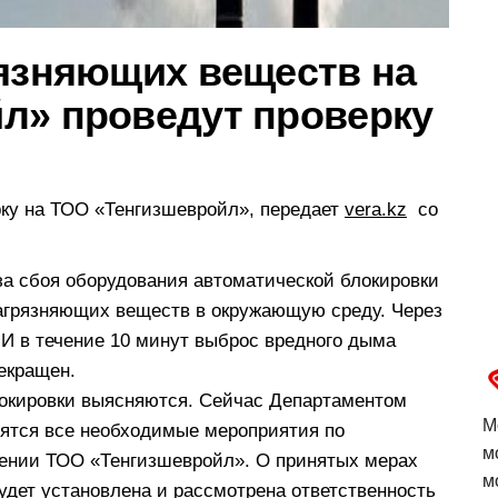
рязняющих веществ на
л» проведут проверку
ку на ТОО «Тенгизшевройл», передает
vera.kz
со
а сбоя оборудования автоматической блокировки
агрязняющих веществ в окружающую среду. Через
 И в течение 10 минут выброс вредного дыма
екращен.
окировки выясняются. Сейчас Департаментом
М
дятся все необходимые мероприятия по
м
шении ТОО «Тенгизшевройл». О принятых мерах
м
удет установлена и рассмотрена ответственность