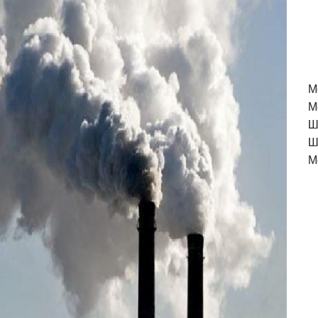
M
М
Ш
Ш
М