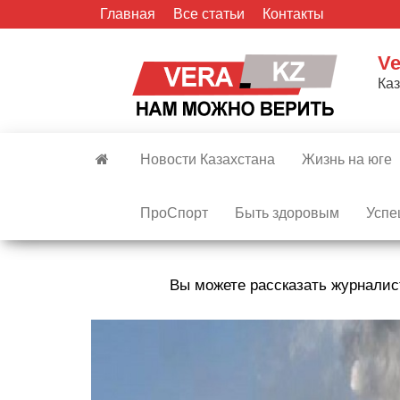
Skip
Главная
Все статьи
Контакты
to
the
Ve
content
Ка
Новости Казахстана
Жизнь на юге
ПроСпорт
Быть здоровым
Успе
Вы можете рассказать журналис