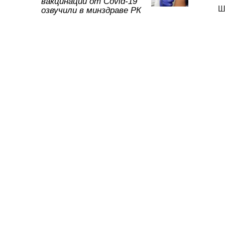
вакцинации от Covid-19
ть
Ш
озвучили в минздраве РК