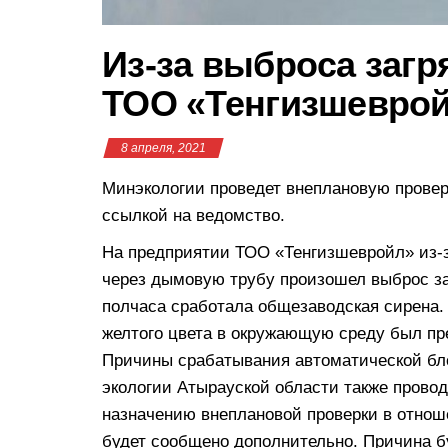
Из-за выброса заг
ТОО «Тенгизшеврой
8 апреля, 2021
Минэкологии проведет внеплановую провер
ссылкой на ведомство.
На предприятии ТОО «Тенгизшевройл» из-з
через дымовую трубу произошел выброс з
полчаса сработала общезаводская сирена.
желтого цвета в окружающую среду был пр
Причины срабатывания автоматической бл
экологии Атырауской области также прово
назначению внеплановой проверки в отно
будет сообщено дополнительно. Причина б