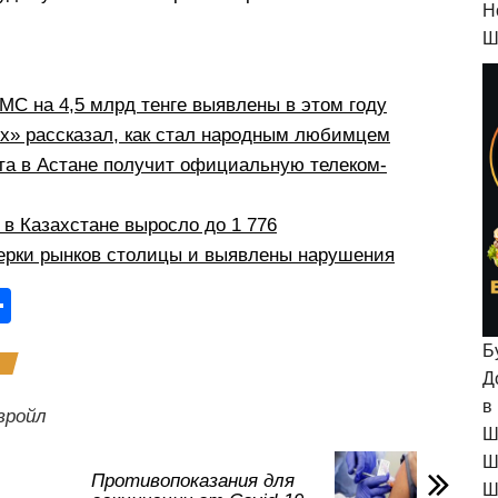
H
Ш
С на 4,5 млрд тенге выявлены в этом году
рх» рассказал, как стал народным любимцем
а в Астане получит официальную телеком-
в Казахстане выросло до 1 776
ерки рынков столицы и выявлены нарушения
О
тп
Б
р
Д
а
в
вройл
Ш
в
Ш
и
Противопоказания для
Ш