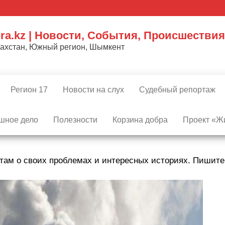
ra.kz | Новости, События, Происшествия
захстан, Южный регион, Шымкент
Регион 17
Новости на слух
Судебный репортаж
шное дело
Полезности
Корзина добра
Проект «Жи
там о своих проблемах и интересных историях. Пишит