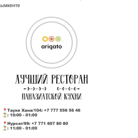
ымкенте