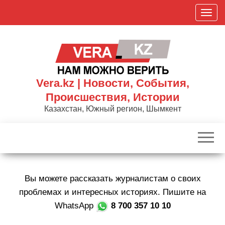
Skip
П
to
о
the
к
content
а
з
а
Vera.kz | Новости, События,
т
Происшествия, Истории
ь
Казахстан, Южный регион, Шымкент
/
С
к
р
ы
Вы можете рассказать журналистам о своих
т
ь
проблемах и интересных историях. Пишите на
н
WhatsApp
8 700 357 10 10
а