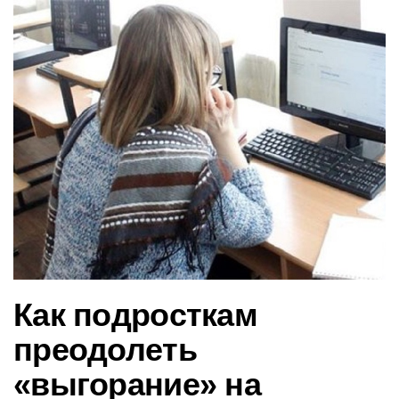
в
и
г
а
ц
и
ю
Как подросткам
преодолеть
«выгорание» на