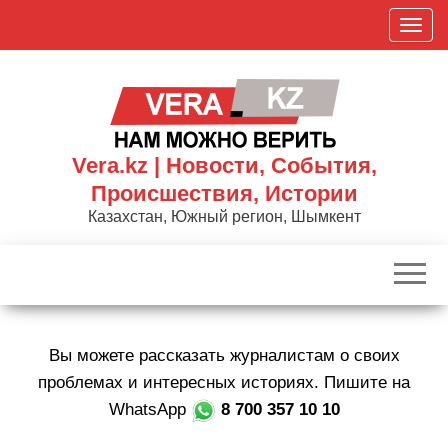
Skip
П
to
о
the
к
content
а
з
а
Vera.kz | Новости, События,
т
Происшествия, Истории
ь
Казахстан, Южный регион, Шымкент
/
С
к
р
ы
Вы можете рассказать журналистам о своих
т
ь
проблемах и интересных историях. Пишите на
н
WhatsApp
8 700 357 10 10
а