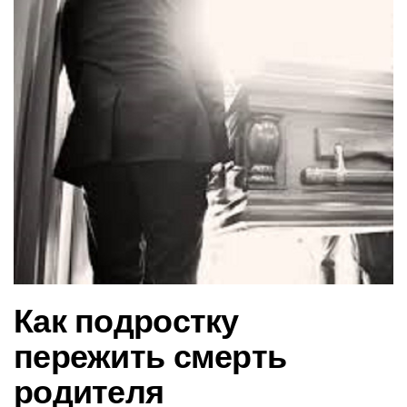
в
и
г
а
ц
и
ю
Как подростку
пережить смерть
родителя