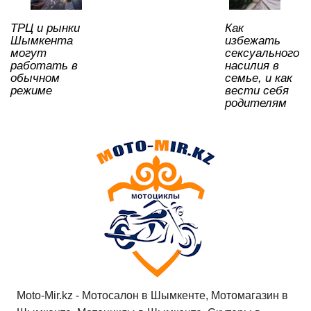
k
ni
ТРЦ и рынки
Как
ki
Шымкента
избежать
могут
сексуального
работать в
насилия в
обычном
семье, и как
режиме
вести себя
родителям
Moto-Mir.kz - Мотосалон в Шымкенте, Мотомагазин в