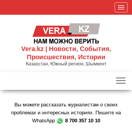
Skip
П
to
о
the
к
content
а
з
а
Vera.kz | Новости, События,
т
Происшествия, Истории
ь
Казахстан, Южный регион, Шымкент
/
С
к
р
ы
Вы можете рассказать журналистам о своих
т
ь
проблемах и интересных историях. Пишите на
н
WhatsApp
8 700 357 10 10
а