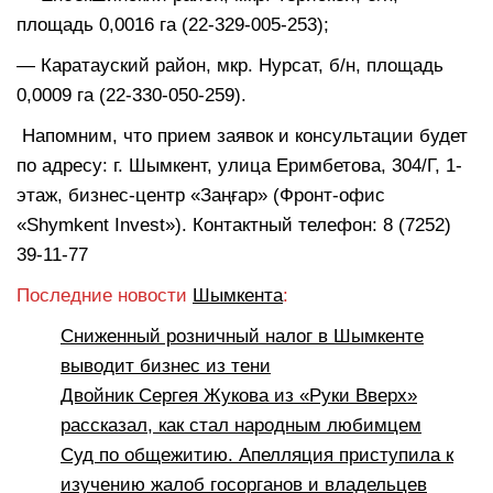
площадь 0,0016 га (22-329-005-253);
— Каратауский район, мкр. Нурсат, б/н, площадь
0,0009 га (22-330-050-259).
Напомним, что прием заявок и консультации будет
по адресу: г. Шымкент, улица Еримбетова, 304/Г, 1-
этаж, бизнес-центр «Заңғар» (Фронт-офис
«Shymkent Invest»). Контактный телефон: 8 (7252)
39-11-77
Последние новости
Шымкента
:
Сниженный розничный налог в Шымкенте
выводит бизнес из тени
Двойник Сергея Жукова из «Руки Вверх»
рассказал, как стал народным любимцем
Суд по общежитию. Апелляция приступила к
изучению жалоб госорганов и владельцев