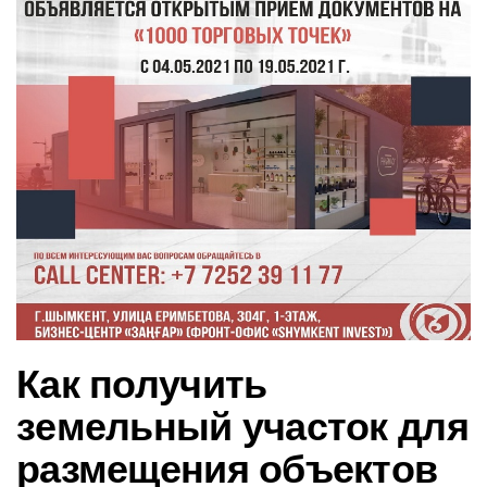
в
и
г
а
ц
и
ю
Как получить
земельный участок для
размещения объектов