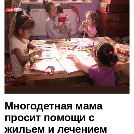
в
и
г
а
ц
и
ю
Многодетная мама
просит помощи с
жильем и лечением