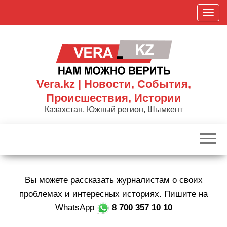
Skip
П
to
о
the
к
content
а
з
а
Vera.kz | Новости, События,
т
Происшествия, Истории
ь
Казахстан, Южный регион, Шымкент
/
С
к
р
ы
Вы можете рассказать журналистам о своих
т
ь
проблемах и интересных историях. Пишите на
н
WhatsApp
8 700 357 10 10
а