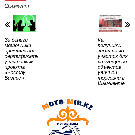
A
b
kl
a
в
Шымкент
p
o
a
m
и
p
o
ss
ть
k
ni
За деньги
Как
ki
мошенники
получить
предлагают
земельный
сертификаты
участок для
участникам
размещения
проекта
объектов
«Бастау
уличной
Бизнес»
торговли в
Шымкенте