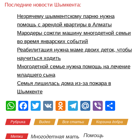
Последние новости Шымкента:
Незрячему шымкентскому парню нужна
помощь с арендой квартиры в Алматы
Мародеры сожгли машину многодетной семьи
во время январских событий
Реабилитация нужна маме двоих деток, чтобы
научиться ходить
Многодетной семье нужна помощь на лечение
младшего сына
Семья лишилась дома из-за пожара в
Шымкенте
W
F
T
V
O
T
M
Vi
О
h
a
wi
K
d
el
ail
b
тп
Рубрика
Видео
Все статьи
Корзина добра
at
c
tt
n
e
.R
er
р
s
e
er
o
gr
u
а
Помощь
Многодетная мать
Метки