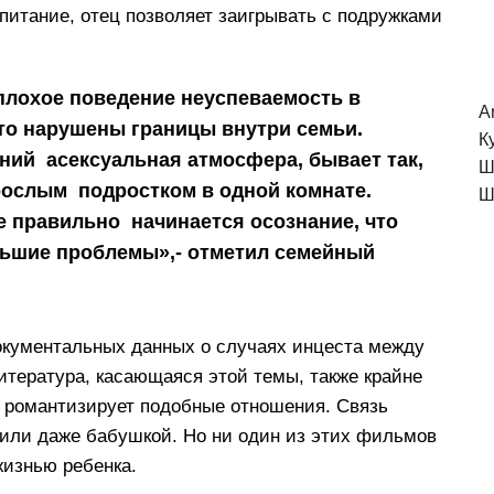
спитание, отец позволяет заигрывать с подружками
 плохое поведение неуспеваемость в
A
что нарушены границы внутри семьи.
К
ний асексуальная атмосфера, бывает так,
Ш
зрослым подростком в одной комнате.
Ш
не правильно начинается осознание, что
льшие проблемы»,- отметил семейный
окументальных данных о случаях инцеста между
итература, касающаяся этой темы, также крайне
о романтизирует подобные отношения. Связь
или даже бабушкой. Но ни один из этих фильмов
изнью ребенка.