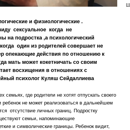
Ш
огические и физиологические .
виду сексуальное когда не
ы на подростка ,а психологический
 когда один из родителей совершает не
ер опекающие действия по отношению к
огда мать может кокетничать со своим
атает восхищения в отношениях с
ейный психолог Куляш Сейдаллиева
 семьях, где родители не хотят отпускать своего
и ребенок не может реализоваться в дальнейшем
тся отсутствие личных границ. Подростку
уществуют семьи, напоминающие
ткие и символические границы. Ребенок видит,