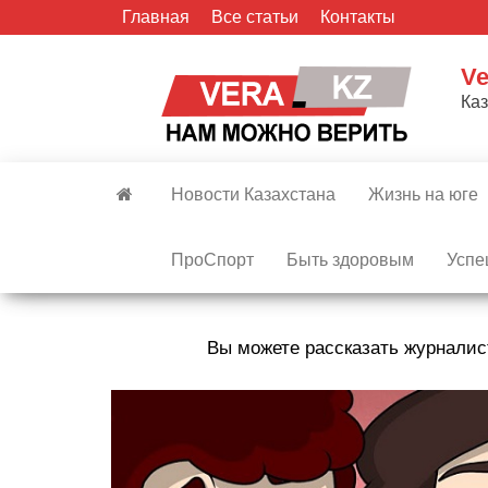
Skip
Главная
Все статьи
Контакты
to
the
Ve
content
Ка
Новости Казахстана
Жизнь на юге
ПроСпорт
Быть здоровым
Успе
Вы можете рассказать журналис