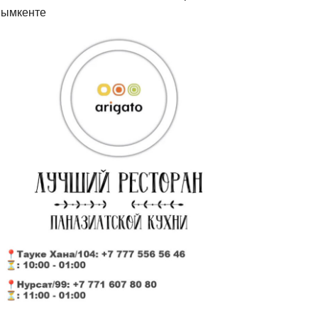
ымкенте