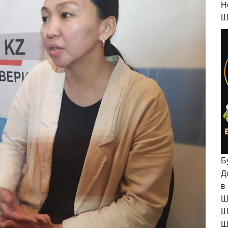
H
Ш
Б
Д
в
Ш
Ш
Ш