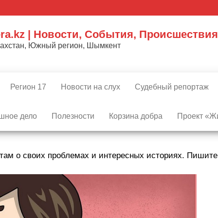
ra.kz | Новости, События, Происшествия
захстан, Южный регион, Шымкент
Регион 17
Новости на слух
Судебный репортаж
шное дело
Полезности
Корзина добра
Проект «Жи
там о своих проблемах и интересных историях. Пишит