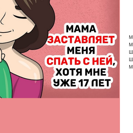
M
М
Ш
Ш
М