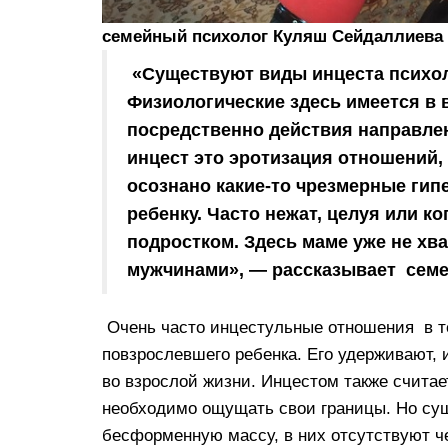
семейный психолог Куляш Сейдаллиева
«Существуют виды инцеста психол
Физиологические здесь имеется в 
посредственно действия направлен
инцест это эротизация отношений,
осознано какие-то чрезмерные гип
ребенку. Часто нежат, целуя или к
подростком. Здесь маме уже не хв
мужчинами», — рассказывает сем
Очень часто инцестульные отношения в тех
повзрослевшего ребенка. Его удерживают, 
во взрослой жизни. Инцестом также считае
необходимо ощущать свои границы. Но с
бесформенную массу, в них отсутствуют че