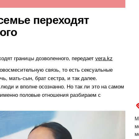
семье переходят
ого
ходят границы дозволенного, передает
vera.kz
ровосмесительную связь, то есть сексуальные
ь, мать-сын, брат сестра, и так далее.
 люди и вполне осознанно. Но так ли это на самом
ь именно половые отношения разбираем с
М
м
м