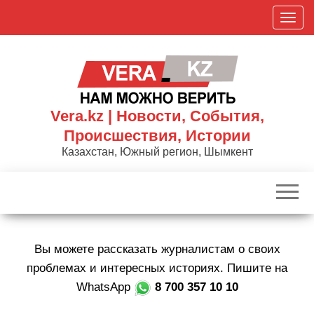
Skip
П
to
о
the
к
content
а
з
а
Vera.kz | Новости, События,
т
Происшествия, Истории
ь
Казахстан, Южный регион, Шымкент
/
С
к
р
ы
Вы можете рассказать журналистам о своих
т
ь
проблемах и интересных историях. Пишите на
н
WhatsApp
8 700 357 10 10
а