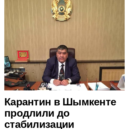
в
и
г
а
ц
и
ю
Карантин в Шымкенте
продлили до
стабилизации