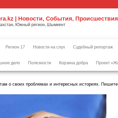
ra.kz | Новости, События, Происшествия
захстан, Южный регион, Шымкент
Регион 17
Новости на слух
Судебный репортаж
шное дело
Полезности
Корзина добра
Проект «Жи
там о своих проблемах и интересных историях. Пишит