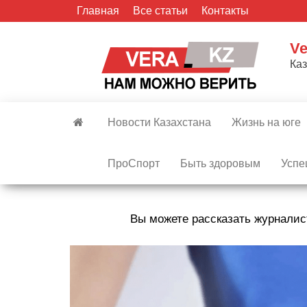
Skip
Главная
Все статьи
Контакты
to
the
Ve
content
Ка
Новости Казахстана
Жизнь на юге
ПроСпорт
Быть здоровым
Успе
Вы можете рассказать журналис