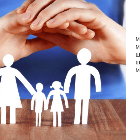
M
М
Ш
Ш
М