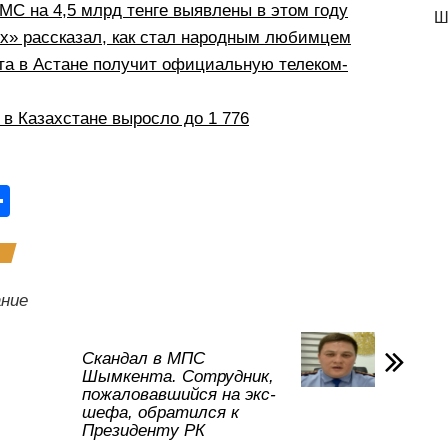
С на 4,5 млрд тенге выявлены в этом году
Ш
рх» рассказал, как стал народным любимцем
а в Астане получит официальную телеком-
в Казахстане выросло до 1 776
О
тп
р
а
ние
в
и
Скандал в МПС
Шымкента. Сотрудник,
ть
пожаловавшийся на экс-
шефа, обратился к
Президенту РК