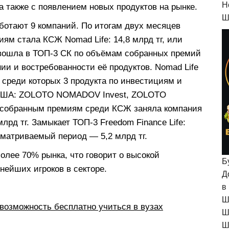
H
 также с появлением новых продуктов на рынке.
Ш
ботают 9 компаний. По итогам двух месяцев
ям стала КСЖ Nomad Life: 14,8 млрд тг, или
e вошла в ТОП-3 СК по объёмам собранных премий
ии и востребованности её продуктов. Nomad Life
, среди которых 3 продукта по инвестициям и
 США: ZOLOTO NOMADOV Invest, ZOLOTO
 собранным премиям среди КСЖ заняла компания
млрд тг. Замыкает ТОП-3 Freedom Finance Life:
матриваемый период — 5,2 млрд тг.
лее 70% рынка, что говорит о высокой
Б
нейших игроков в секторе.
Д
в
Ш
возможность бесплатно учиться в вузах
Ш
Ш