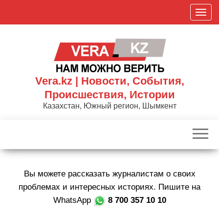
Skip
П
to
о
the
к
content
а
з
а
Vera.kz | Новости, События,
т
Происшествия, Истории
ь
Казахстан, Южный регион, Шымкент
/
С
к
р
ы
Вы можете рассказать журналистам о своих
т
ь
проблемах и интересных историях. Пишите на
н
WhatsApp
8 700 357 10 10
а