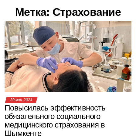
в
Метка:
Страхование
и
г
а
ц
и
ю
30 мая, 2024
Повысилась эффективность
обязательного социального
медицинского страхования в
Шымкенте