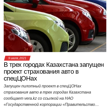
s
e
er
o
gr
u
р
A
b
kl
a
а
p
o
a
m
в
p
o
ss
и
k
ni
т
ki
ь
9 июля, 2021
В трех городах Казахстана запущен
проект страхования авто в
спецЦОНах
Запущен пилотный проект в спецЦОНах
страхования авто в трех городах Казахстана
сообщает vera.kz со ссылкой на НАО
«Государственной корпорации «Правительство…