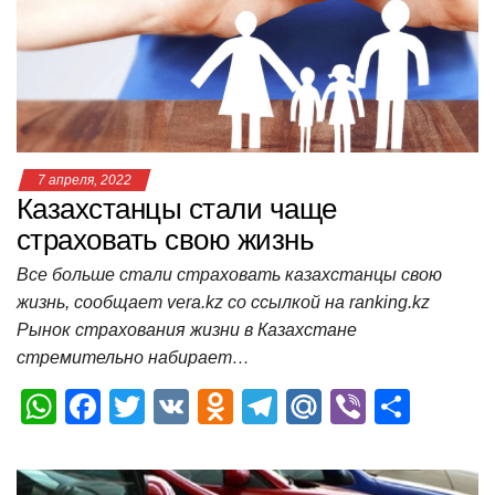
p
o
a
m
в
p
o
ss
и
k
ni
т
ki
ь
7 апреля, 2022
Казахстанцы стали чаще
страховать свою жизнь
Все больше стали страховать казахстанцы свою
жизнь, сообщает vera.kz со ссылкой на ranking.kz
Рынок страхования жизни в Казахстане
стремительно набирает…
W
F
T
V
O
T
M
Vi
О
h
a
wi
K
d
el
ail
b
т
at
c
tt
n
e
.R
er
п