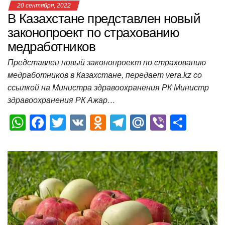
20 сентября, 2022
В Казахстане представлен новый
законопроект по страхованию
медработников
Представлен новый законопроект по страхованию
медработников в Казахстане, передает vera.kz со
ссылкой на Министра здравоохранения РК Министр
здравоохранения РК Ажар…
W
F
T
V
O
T
M
Vi
О
h
a
wi
K
d
el
ail
b
т
at
c
tt
n
e
.R
er
п
s
e
er
o
gr
u
р
A
b
kl
a
а
p
o
a
m
в
p
o
ss
и