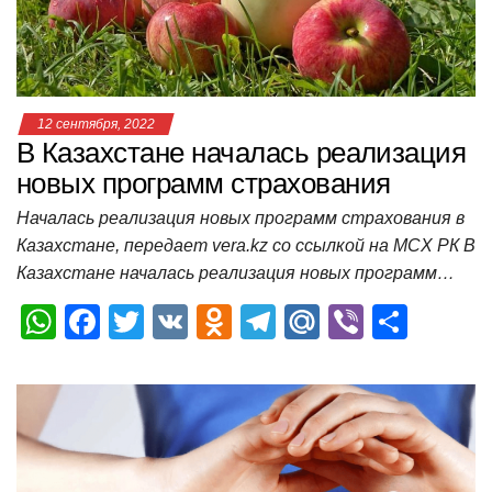
k
ni
т
ki
ь
12 сентября, 2022
В Казахстане началась реализация
новых программ страхования
Началась реализация новых программ страхования в
Казахстане, передает vera.kz со ссылкой на МСХ РК В
Казахстане началась реализация новых программ…
W
F
T
V
O
T
M
Vi
О
h
a
wi
K
d
el
ail
b
т
at
c
tt
n
e
.R
er
п
s
e
er
o
gr
u
р
A
b
kl
a
а