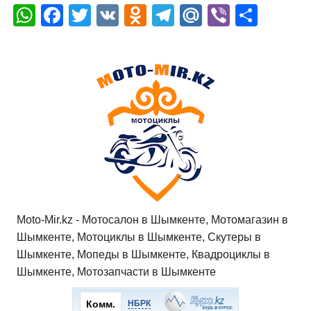
W
F
T
V
O
T
M
Vi
О
h
a
wi
K
d
el
ail
b
т
at
c
tt
n
e
.R
er
п
s
e
er
o
gr
u
р
A
b
kl
a
а
p
o
a
m
в
p
o
ss
и
k
ni
т
ki
ь
Moto-Mir.kz - Мотосалон в Шымкенте, Мотомагазин в
Шымкенте, Мотоциклы в Шымкенте, Скутеры в
Шымкенте, Мопеды в Шымкенте, Квадроциклы в
Шымкенте, Мотозапчасти в Шымкенте