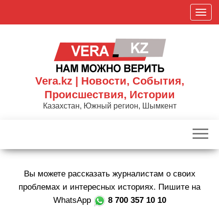
Skip
П
to
о
the
к
content
а
з
а
Vera.kz | Новости, События,
т
Происшествия, Истории
ь
Казахстан, Южный регион, Шымкент
/
С
к
р
ы
Вы можете рассказать журналистам о своих
т
ь
проблемах и интересных историях. Пишите на
н
WhatsApp
8 700 357 10 10
а