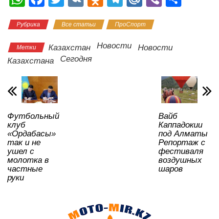
h
a
wi
K
d
el
ail
b
тп
Рубрика
Все статьи
ПроСпорт
at
c
tt
n
e
.R
er
р
s
e
er
o
gr
u
а
Новости
Казахстан
Новости
Метки
A
b
kl
a
в
Сегодня
Казахстана
p
o
a
m
и
p
o
ss
ть
k
ni
Футбольный
Вайб
ki
клуб
Каппадокии
«Ордабасы»
под Алматы
так и не
Репортаж с
ушел с
фестиваля
молотка в
воздушных
частные
шаров
руки