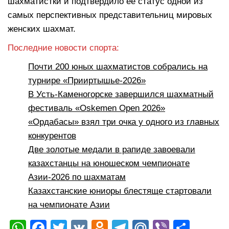
шахматистки и подтвердило её статус одной из
самых перспективных представительниц мировых
женских шахмат.
Последние новости спорта:
Почти 200 юных шахматистов собрались на
турнире «Прииртышье-2026»
В Усть-Каменогорске завершился шахматный
фестиваль «Oskemen Open 2026»
«Ордабасы» взял три очка у одного из главных
конкурентов
Две золотые медали в рапиде завоевали
казахстанцы на юношеском чемпионате
Азии-2026 по шахматам
Казахстанские юниоры блестяще стартовали
на чемпионате Азии
W
F
T
V
O
T
M
Vi
О