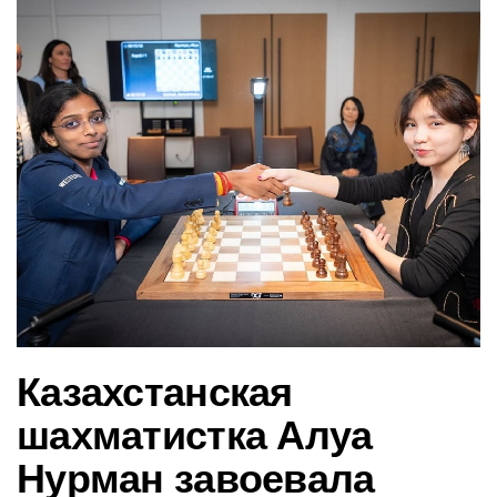
в
и
г
а
ц
и
ю
Казахстанская
шахматистка Алуа
Нурман завоевала