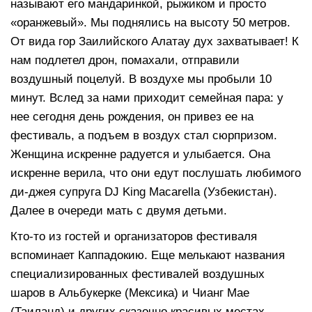
называют его мандаринкой, рыжиком и просто
«оранжевый». Мы поднялись на высоту 50 метров.
От вида гор Заилийского Алатау дух захватывает! К
нам подлетел дрон, помахали, отправили
воздушный поцелуй. В воздухе мы пробыли 10
минут. Вслед за нами приходит семейная пара: у
нее сегодня день рождения, он привез ее на
фестиваль, а подъем в воздух стал сюрпризом.
Женщина искренне радуется и улыбается. Она
искренне верила, что они едут послушать любимого
ди-джея супруга DJ King Macarella (Узбекистан).
Далее в очереди мать с двумя детьми.
Кто-то из гостей и организаторов фестиваля
вспоминает Каппадокию. Еще мелькают названия
специализированных фестивалей воздушных
шаров в Альбукерке (Мексика) и Чианг Мае
(Таиланд) и других сказочно красивых местах