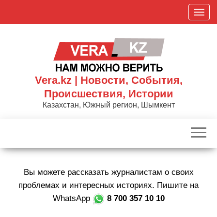
Skip
П
to
о
the
к
content
а
з
а
Vera.kz | Новости, События,
т
Происшествия, Истории
ь
Казахстан, Южный регион, Шымкент
/
С
к
р
ы
Вы можете рассказать журналистам о своих
т
ь
проблемах и интересных историях. Пишите на
н
WhatsApp
8 700 357 10 10
а