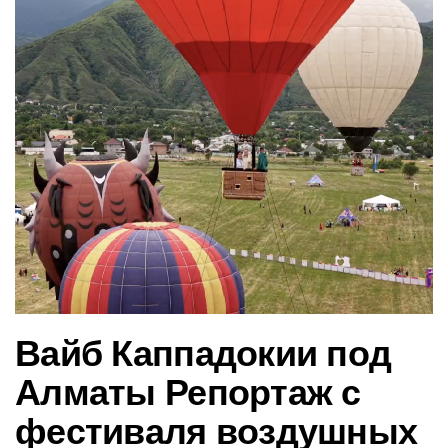
в
и
г
а
ц
и
ю
Вайб Каппадокии под
Алматы Репортаж с
фестиваля воздушных