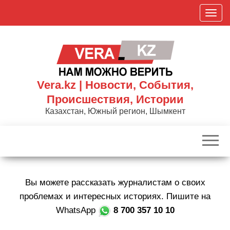
Skip
П
to
о
the
к
content
а
з
а
Vera.kz | Новости, События,
т
Происшествия, Истории
ь
Казахстан, Южный регион, Шымкент
/
С
к
р
ы
Вы можете рассказать журналистам о своих
т
ь
проблемах и интересных историях. Пишите на
н
WhatsApp
8 700 357 10 10
а