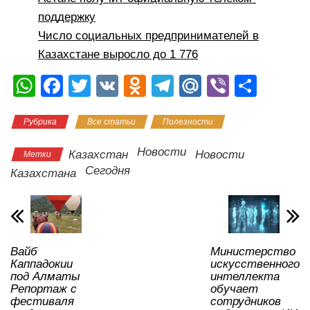
поддержку
Число социальных предпринимателей в
Казахстане выросло до 1 776
W
F
T
V
O
T
M
Vi
О
h
a
wi
K
d
el
ail
b
тп
Рубрика
Все статьи
Полезности
at
c
tt
n
e
.R
er
р
s
e
er
o
gr
u
а
Новости
Казахстан
Новости
Метки
A
b
kl
a
в
Сегодня
Казахстана
p
o
a
m
и
p
o
ss
ть
k
ni
Вайб
Министерство
ki
Каппадокии
искусственного
под Алматы
интеллекта
Репортаж с
обучает
фестиваля
сотрудников