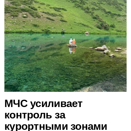
в
и
г
а
ц
и
ю
МЧС усиливает
контроль за
курортными зонами