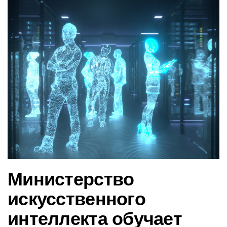
в
и
г
а
ц
и
ю
Министерство
искусственного
интеллекта обучает