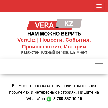
Skip
П
to
о
the
к
content
а
з
а
Vera.kz | Новости, События,
т
Происшествия, Истории
ь
Казахстан, Южный регион, Шымкент
/
С
к
р
ы
Вы можете рассказать журналистам о своих
т
ь
проблемах и интересных историях. Пишите на
н
WhatsApp
8 700 357 10 10
а