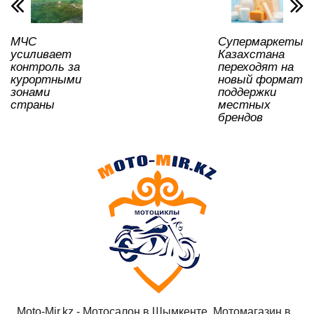
p
o
ss
ть
k
ni
МЧС
Супермаркеты
ki
усиливает
Казахстана
контроль за
переходят на
курортными
новый формат
зонами
поддержки
страны
местных
брендов
Moto-Mir.kz - Мотосалон в Шымкенте, Мотомагазин в