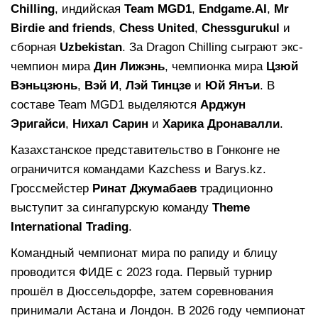
Chilling
, индийская
Team MGD1
,
Endgame.AI
,
Mr
Birdie and friends
,
Chess United
,
Chessgurukul
и
сборная
Uzbekistan
. За Dragon Chilling сыграют экс-
чемпион мира
Дин Лижэнь
, чемпионка мира
Цзюй
Вэньцзюнь
,
Вэй И
,
Лэй Тинцзе
и
Юй Янъи
. В
составе Team MGD1 выделяются
Арджун
Эригайси
,
Нихал Сарин
и
Харика Дронавалли
.
Казахстанское представительство в Гонконге не
ограничится командами Kazchess и Barys.kz.
Гроссмейстер
Ринат Джумабаев
традиционно
выступит за сингапурскую команду
Theme
International Trading
.
Командный чемпионат мира по рапиду и блицу
проводится ФИДЕ с 2023 года. Первый турнир
прошёл в Дюссельдорфе, затем соревнования
принимали Астана и Лондон. В 2026 году чемпионат