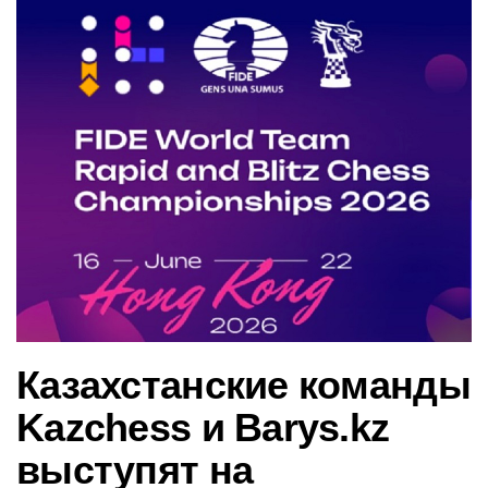
в
и
г
а
ц
и
ю
Казахстанские команды
Kazchess и Barys.kz
выступят на