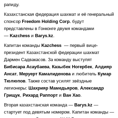
рапиду.
Казахстанская федерация шахмат и её генеральный
спонсор
Freedom Holding Corp.
будут
представлены в Гонконге двумя командами
—
Kazchess
и
Barys.kz
.
Капитан команды
Kazchess
— первый вице-
президент Казахстанской федерации шахмат
Дармен Садвакасов. За команду выступят
Бибисара Асаубаева
,
Казыбек Ногербек
,
Алдияр
Ансат
,
Меруерт Камалиденова
и любитель
Кумар
Тюлюпов
. Также состав усилят звёздные
легионеры:
Шахрияр Мамедьяров
,
Александр
Грищук
,
Рихард Раппорт
и
Ван Хао
.
Вторая казахстанская команда —
Barys.kz
—
стартует под девятым номером. Капитан команды —