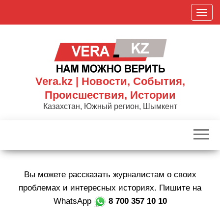
Skip
П
to
о
the
к
content
а
з
а
Vera.kz | Новости, События,
т
Происшествия, Истории
ь
Казахстан, Южный регион, Шымкент
/
С
к
р
ы
Вы можете рассказать журналистам о своих
т
ь
проблемах и интересных историях. Пишите на
н
WhatsApp
8 700 357 10 10
а