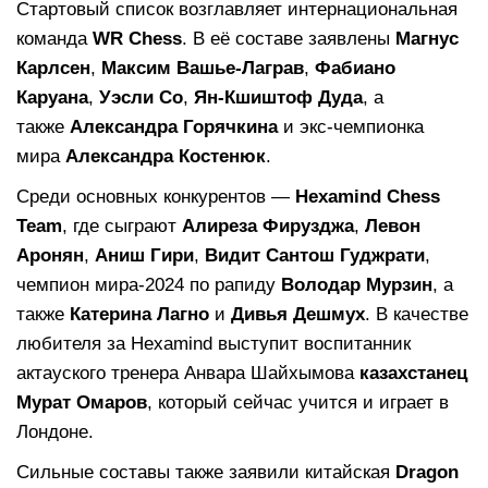
Стартовый список возглавляет интернациональная
команда
WR Chess
. В её составе заявлены
Магнус
Карлсен
,
Максим Вашье-Лаграв
,
Фабиано
Каруана
,
Уэсли Со
,
Ян-Кшиштоф Дуда
, а
также
Александра Горячкина
и экс-чемпионка
мира
Александра Костенюк
.
Среди основных конкурентов —
Hexamind Chess
Team
, где сыграют
Алиреза Фирузджа
,
Левон
Аронян
,
Аниш Гири
,
Видит Сантош Гуджрати
,
чемпион мира-2024 по рапиду
Володар Мурзин
, а
также
Катерина Лагно
и
Дивья Дешмух
. В качестве
любителя за Hexamind выступит воспитанник
актауского тренера Анвара Шайхымова
казахстанец
Мурат Омаров
, который сейчас учится и играет в
Лондоне.
Сильные составы также заявили китайская
Dragon