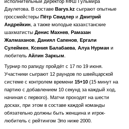
исполнительный директор КФШ Гульмира
Даулетова. В составе
Barys.kz
сыграют опытные
гроссмейстеры
Пётр Свидлер
и
Дмитрий
Андрейкин
, а также молодые казахстанские
шахматисты
Денис Махнев
,
Рамазан
Жалмаханов
,
Даниял Сапенов
,
Ергали
Сулеймен
,
Ксения Балабаева
,
Алуа Нурман
и
любитель
Айлин Заркым
.
Турнир по рапиду пройдёт с 17 по 19 июня.
Участники сыграют 12 раундов по швейцарской
системе с контролем времени
15+10
(15 минут на
партию с добавлением 10 секунд за каждый ход,
начиная с первого). Матчи проходят на шести
досках, при этом в составе каждой команды
обязательно должны быть женщина и игрок-
любитель с рейтингом Эло ниже 2000.