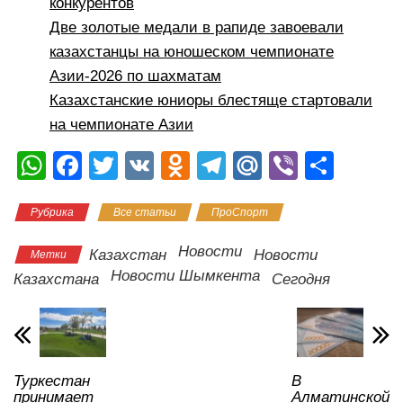
конкурентов
Две золотые медали в рапиде завоевали
казахстанцы на юношеском чемпионате
Азии-2026 по шахматам
Казахстанские юниоры блестяще стартовали
на чемпионате Азии
W
F
T
V
O
T
M
Vi
О
h
a
wi
K
d
el
ail
b
тп
Рубрика
Все статьи
ПроСпорт
at
c
tt
n
e
.R
er
р
s
e
er
o
gr
u
а
Новости
Казахстан
Новости
Метки
A
b
kl
a
в
Новости Шымкента
Казахстана
Сегодня
p
o
a
m
и
p
o
ss
ть
k
ni
Туркестан
В
ki
принимает
Алматинской