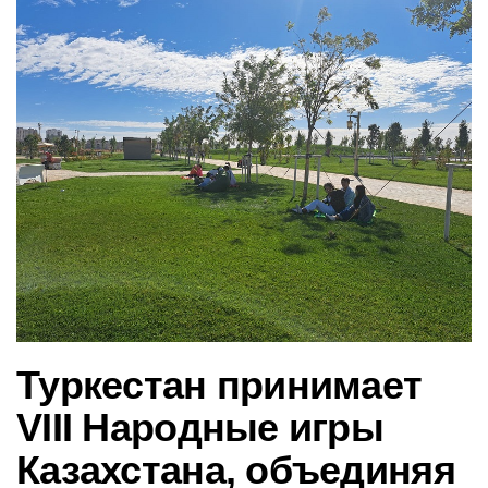
в
и
г
а
ц
и
ю
Туркестан принимает
VIII Народные игры
Казахстана, объединяя