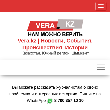
Skip
П
to
о
the
к
content
а
з
а
Vera.kz | Новости, События,
т
Происшествия, Истории
ь
Казахстан, Южный регион, Шымкент
/
С
к
р
ы
Вы можете рассказать журналистам о своих
т
ь
проблемах и интересных историях. Пишите на
н
WhatsApp
8 700 357 10 10
а