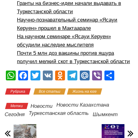
Гранты на бизнес-идеи начали выдавать в
Туркестанской области
Научно-познавательный семинар «Ясауи
Керуен» прошел в Мактаарале
На научном семинаре «Ясауи Керуен»
обсудили наследие мыслителя
Почти 5 млн доз вакцины против ящура
получил мелкий скот в Туркестанской области
W
F
T
V
O
T
M
Vi
О
h
a
wi
K
d
el
ail
b
тп
Рубрика
Все статьи
Жизнь на юге
at
c
tt
n
e
.R
er
р
s
e
er
o
gr
u
а
Новости Казахстана
Новости
Метки
A
b
kl
a
в
Туркестанская область
Сегодня
Шымкент
p
o
a
m
и
p
o
ss
ть