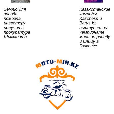
k
ni
Землю для
Казахстанские
ki
завода
команды
помогла
Kazchess и
инвестору
Barys.kz
получить
выступят на
прокуратура
чемпионате
Шымкента
мира по рапиду
и блицу в
Гонконге