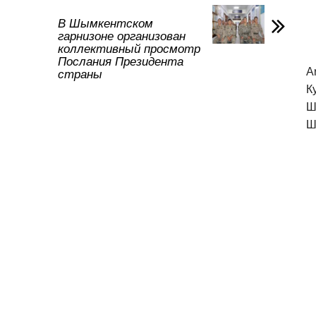
в
и
В Шымкентском
гарнизоне организован
ть
коллективный просмотр
Послания Президента
A
страны
К
Ш
Ш