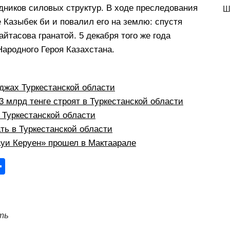
дников силовых структур. В ходе преследования
Ш
 Казыбек би и повалил его на землю: спустя
йтасова гранатой. 5 декабря того же года
ародного Героя Казахстана.
жах Туркестанской области
 млрд тенге строят в Туркестанской области
в Туркестанской области
ть в Туркестанской области
уи Керуен» прошел в Мактаарале
О
тп
р
а
ть