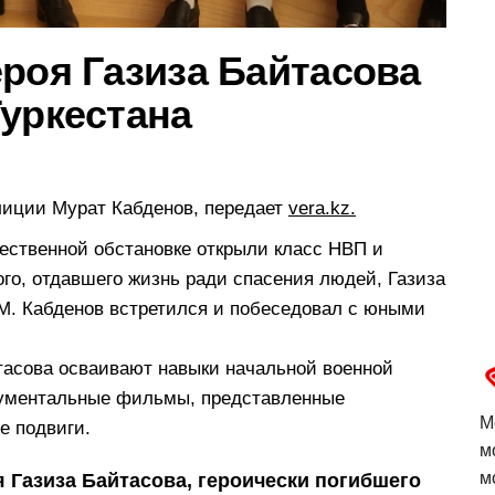
роя Газиза Байтасова
Туркестана
лиции Мурат Кабденов, передает
vera.kz.
жественной обстановке открыли класс НВП и
ого, отдавшего жизнь ради спасения людей, Газиза
М. Кабденов встретился и побеседовал с юными
тасова осваивают навыки начальной военной
окументальные фильмы, представленные
М
е подвиги.
м
м
 Газиза Байтасова, героически погибшего