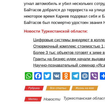
угнал автомобиль и убил нескольких сотру
Байтасов добрался до террориста на улице
некоторое время Кариев подорвал себя и Ба
Байтасов был посмертно удостоен звания Н
Новости Туркестанской области:
Цифровые системы внедряют в коллед
Откормочный комплекс стоимостью 1,3
Более 3 тыс объектов готовят к зиме 
Гранты на бизнес-идеи начали выдава
Научно-познавательный семинар «Яса
W
F
T
V
O
T
M
Vi
h
a
wi
K
d
el
ail
b
Рубрика
Все статьи
Жизнь на юге
at
c
tt
n
e
.R
er
s
e
er
o
gr
u
Туркестанская облас
Новости
Метки