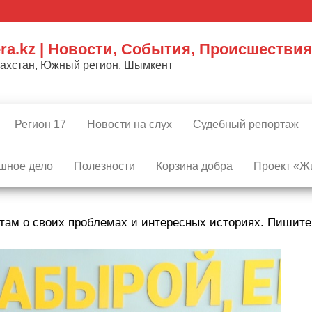
ra.kz | Новости, События, Происшествия
захстан, Южный регион, Шымкент
Регион 17
Новости на слух
Судебный репортаж
шное дело
Полезности
Корзина добра
Проект «Жи
там о своих проблемах и интересных историях. Пишит