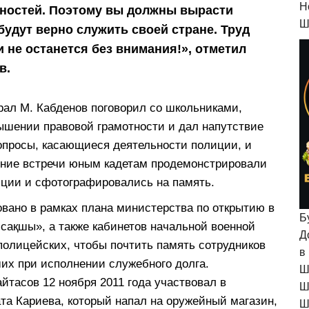
H
ностей. Поэтому вы должны вырасти
Ш
удут верно служить своей стране. Труд
и не останется без внимания!», отметил
в.
ерал М. Кабденов поговорил со школьниками,
вышении правовой грамотности и дал напутствие
опросы, касающиеся деятельности полиции, и
ение встречи юным кадетам продемонстрировали
ции и сфотографировались на память.
овано в рамках плана министерства по открытию в
Б
сақшы», а также кабинетов начальной военной
Д
полицейских, чтобы почтить память сотрудников
в
ших при исполнении служебного долга.
Ш
йтасов 12 ноября 2011 года участвовал в
Ш
та Кариева, который напал на оружейный магазин,
Ш