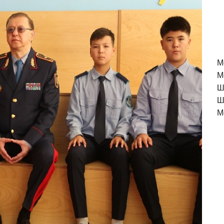
M
М
Ш
Ш
М