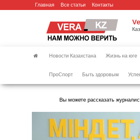
Skip
Главная
Все статьи
Контакты
to
the
Ve
content
Ка
Новости Казахстана
Жизнь на юге
ПроСпорт
Быть здоровым
Успе
Вы можете рассказать журналис