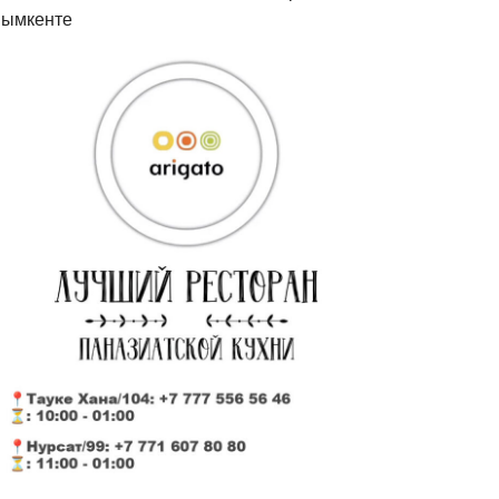
ымкенте