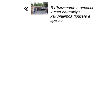
A
b
kl
a
p
o
a
m
В Шымкенте с первых
чисел сентября
p
o
ss
начинается призыв в
армию
k
ni
ki