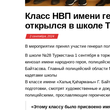
Класс НВП имени ге
открылся в школе 
2 сентября, 2024
В мероприятии принял участие генерал по
В школе №28 Туркестана 1 сентября в тор
кинозал имени народного героя, полицейск
Байтасова. Главный полицейский области 
кадетами школы
В классе имени «Халық Қаһарманы» Г. Бай
подготовки, смотрят художественные и д
полицейскими, прославляющие героически
«Этому классу было присвоено имя