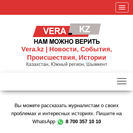
Skip
П
to
о
the
к
content
а
з
а
Vera.kz | Новости, События,
т
Происшествия, Истории
ь
Казахстан, Южный регион, Шымкент
/
С
к
р
ы
Вы можете рассказать журналистам о своих
т
ь
проблемах и интересных историях. Пишите на
н
WhatsApp
8 700 357 10 10
а