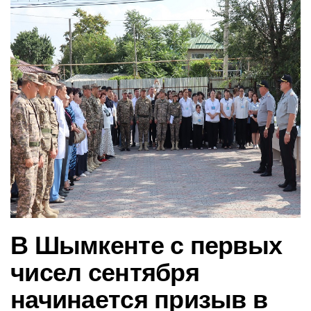
в
и
г
а
ц
и
ю
В Шымкенте с первых
чисел сентября
начинается призыв в