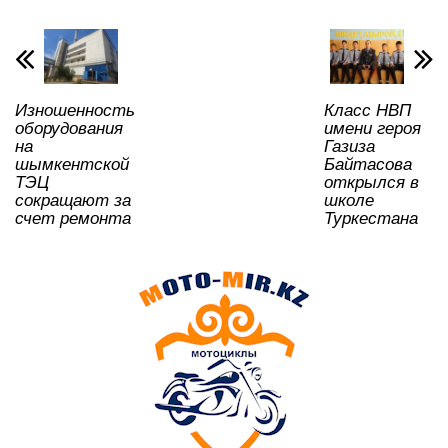
p
o
a
m
и
p
o
ss
ть
k
ni
Изношенность
Класс НВП
ki
оборудования
имени героя
на
Газиза
шымкентской
Байтасова
ТЭЦ
открылся в
сокращают за
школе
счет ремонта
Туркестана