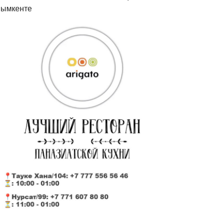
ымкенте