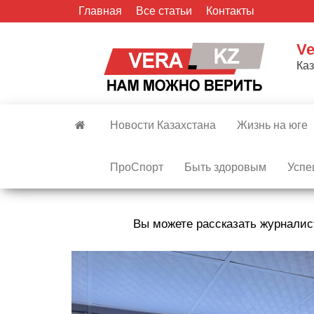
Skip
Главная
Все статьи
Контакты
to
the
Ve
content
Ка
Новости Казахстана
Жизнь на юге
ПроСпорт
Быть здоровым
Успе
Вы можете рассказать журналис