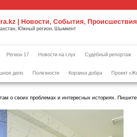
ra.kz | Новости, События, Происшествия
захстан, Южный регион, Шымкент
Регион 17
Новости на слух
Судебный репортаж
шное дело
Полезности
Корзина добра
Проект «Жи
там о своих проблемах и интересных историях. Пишит