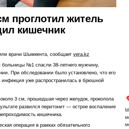
см проглотил житель
дил кишечник
яли врачи Шымкента, сообщает
vera.kz
 больницы №1 спасли 38-летнего мужчину,
нии. При обследовании было установлено, что его
 а инфекция уже распространилась в брюшной
 около 3 см, прошедшая через желудок, проколола
зультате развился перитонит — острое воспаление
М
непроходимость кишечника.
м
м
еская операция в рамках обязательного