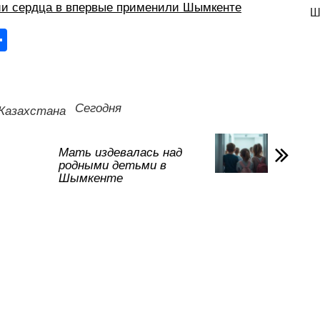
ии сердца в впервые применили Шымкенте
Ш
О
тп
р
а
Сегодня
Казахстана
в
и
Мать издевалась над
родными детьми в
ть
Шымкенте