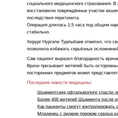
социального медицинского страхования. В 
восстановили повреждённые участки кише
последствия перитонита.
Операция длилась 1,5 часа под общим нар
стабильно.
Хирург Нургали Турлыбаев отметил, что с
позволила избежать серьёзных осложнени
Сам пациент выразил благодарность врач
Врачи призывают жителей быть осторожным
посторонних предметов может представлят
Последние новости медицины:
Шымкентские офтальмологи спасли з
Более 400 жителей Шымкента после 
Как пациенты смогут контролировать
Младенец с редким пороком сердца ид