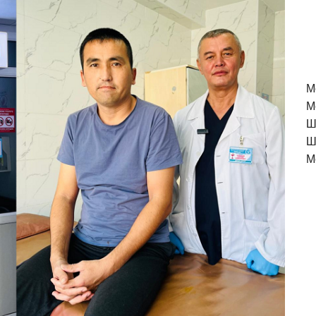
M
М
Ш
Ш
М