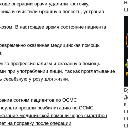
H
ходе операции врачи удалили косточку,
Ш
чника и очистили брюшную полость, устранив
козом. В настоящее время состояние пациента
воевременно оказанная медицинская помощь
й.
ам за профессионализм и оказанную помощь.
и при употреблении пищи, так как проглатывание
ь серьёзную угрозу для жизни.
Б
Д
рение сотням пациентов по ОСМС
в
инсульта прошли реабилитацию по ОСМС
Ш
 оказание медицинской помощи через смартфон
Ш
ет на поправку после операции
Ш